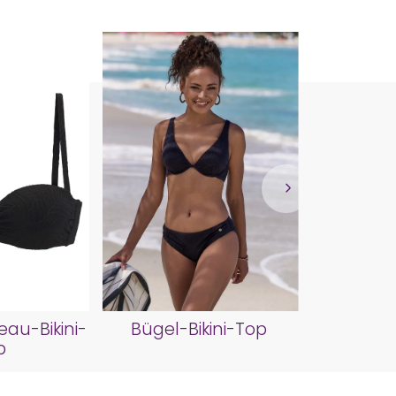
Biki
au-Bikini-
Bügel-Bikini-Top
p