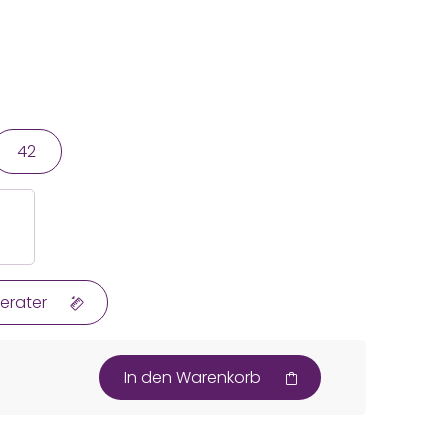
42
erater
In den Warenkorb