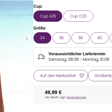
Cup:
Cup A/B
Cup C/D
Größe:
34
36
38
40
Voraussichtlicher Liefertermin
Samstag, 08.08 - Montag, 10.08
Auf den Merkzettel
Größenb
49,99 €
inkl. MwSt. zzgl.
Versandkosten