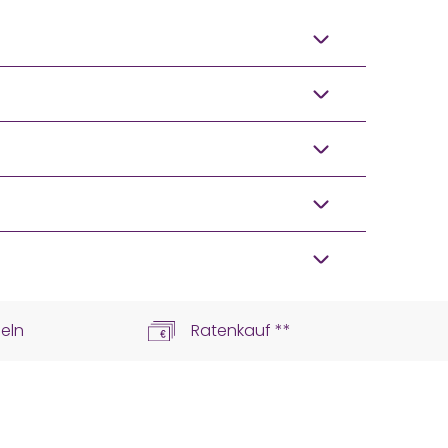
eln
Ratenkauf **