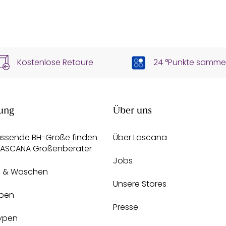
Kostenlose Retoure
24 °Punkte samme
ung
Über uns
assende BH-Größe finden
Über Lascana
 LASCANA Größenberater
Jobs
e & Waschen
Unsere Stores
pen
Presse
Typen