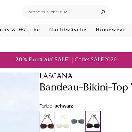
ous & Wäsche
Nachtwäsche
Homewear
1
20% Extra auf SALE
| Code: SALE2026
LASCANA
Bandeau-Bikini-Top 
Farbe:
schwarz