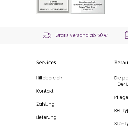
Gratis Versand ab
50 €
Services
Berat
Hilfebereich
Die p
- Der
Kontakt
Pfleg
Zahlung
BH-Ty
Lieferung
Slip-