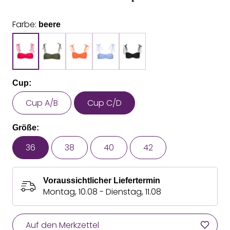
Farbe:
beere
Cup:
Cup A/B
Cup C/D
Größe:
36
38
40
42
Voraussichtlicher Liefertermin
Montag, 10.08 - Dienstag, 11.08
Auf den Merkzettel