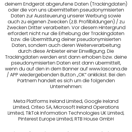
deinem Endgerät abgerufene Daten (Trackingdaten)
oder die von uns übermittelten pseudonymisierten
Daten zur Aussteuerung unserer Werbung sowie
auch zu eigenen Zwecken (z.B. Profilbildungen) / zu
Zwecken Dritter verarbeiten. Vor diesem Hintergrund
erfordert nicht nur die Erhebung der Trackingdaten
Services
bzw. die Übermittlung deiner pseudonymisierten
Daten, sondern auch deren Weiterverarbeitung
durch diese Anbieter einer Einwilligung. Die
Beratung
Trackingdaten werden erst dann erhoben bzw. deine
pseudonymisierten Daten erst dann übermittelt,
Über uns
wenn du auf den in dem Banner auf www.lascana.de
/ APP wiedergebenden Button „OK” anklickst. Bei den
Partnern handelt es sich um die folgenden
Rechtliches
Unternehmen:
Meta Platforms Ireland Limited, Google Ireland
Limited, Criteo SA, Microsoft Ireland Operations
Limited, TikTok Information Technologies UK Limited,
Pinterest Europe Limited, RTB House GmbH
Alle Preise inkl. MwSt., zzgl.
Versandkosten
** Bonität vorausgesetzt, berechtigt zur Bonitätsprüfung