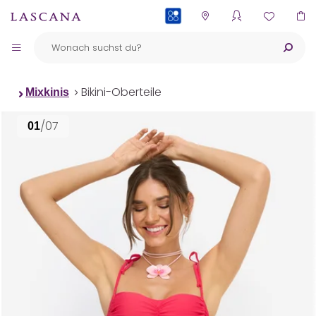
PAYBACK
Bikini-Oberteile
Mixkinis
/07
01