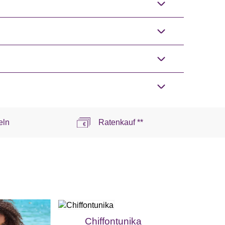
eln
Ratenkauf **
Chiffontunika