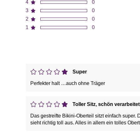
4
0
3
0
2
0
1
0
Super
Perfekter halt …auch ohne Träger
Toller Sitz, schön verarbeitet
Das gestreifte Bikini-Oberteil sitzt einfach sup
sieht richtig toll aus. Alles in allem ein tolles Obert