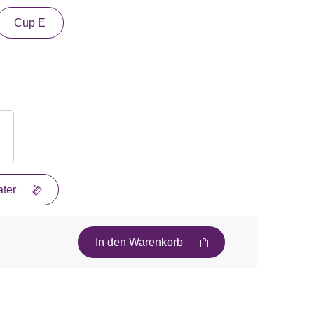
Cup E
ter
In den Warenkorb