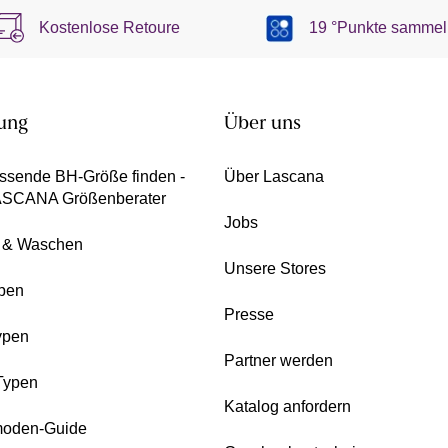
Kostenlose Retoure
19 °Punkte sammel
ung
Über uns
ssende BH-Größe finden -
Über Lascana
ASCANA Größenberater
Jobs
e & Waschen
Unsere Stores
pen
Presse
ypen
Partner werden
Typen
Katalog anfordern
oden-Guide