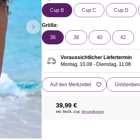
Cup B
Cup C
Cup D
Größe:
36
38
40
42
Voraussichtlicher Liefertermin
Montag, 10.08 - Dienstag, 11.08
Auf den Merkzettel
Größenbera
39,99 €
inkl. MwSt. zzgl.
Versandkosten