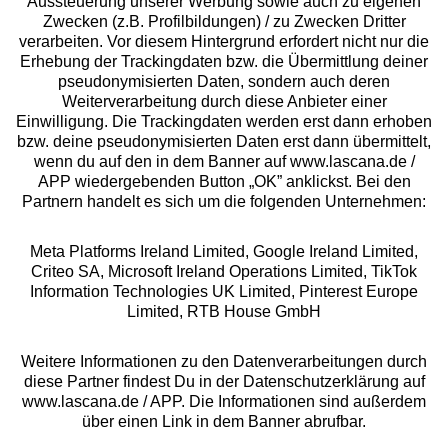
Aussteuerung unserer Werbung sowie auch zu eigenen
Zwecken (z.B. Profilbildungen) / zu Zwecken Dritter
Beratung
verarbeiten. Vor diesem Hintergrund erfordert nicht nur die
Erhebung der Trackingdaten bzw. die Übermittlung deiner
pseudonymisierten Daten, sondern auch deren
Über uns
Weiterverarbeitung durch diese Anbieter einer
Einwilligung. Die Trackingdaten werden erst dann erhoben
bzw. deine pseudonymisierten Daten erst dann übermittelt,
Rechtliches
wenn du auf den in dem Banner auf www.lascana.de /
APP wiedergebenden Button „OK” anklickst. Bei den
Partnern handelt es sich um die folgenden Unternehmen:
Meta Platforms Ireland Limited, Google Ireland Limited,
Criteo SA, Microsoft Ireland Operations Limited, TikTok
Alle Preise inkl. MwSt., zzgl.
Versandkosten
Information Technologies UK Limited, Pinterest Europe
** Bonität vorausgesetzt, berechtigt zur Bonitätsprüfung
Limited, RTB House GmbH
Weitere Informationen zu den Datenverarbeitungen durch
diese Partner findest Du in der Datenschutzerklärung auf
www.lascana.de / APP. Die Informationen sind außerdem
über einen Link in dem Banner abrufbar.