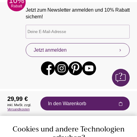
10%
Rabatt
Jetzt zum Newsletter anmelden und 10% Rabatt
sichern!
Jetzt anmelden
29,99 €
In den Warenkorb
inkl. MwSt. zzgl.
Auszeichnungen
Versandkosten
Cookies und andere Technologien