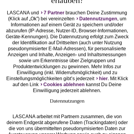
erlauben?
LASCANA und
7 Partner
brauchen Deine Zustimmung
(Klick auf „Ok”) bei vereinzelten
Datennutzungen
, um
Geprüfte Sicherheit
Informationen auf einem Gerät zu speichern und/oder
abzurufen (IP-Adresse, Nutzer-ID, Browser-Informationen,
Geräte-Kennungen). Die Datennutzung erfolgt zum Zweck
der Identifikation auf Drittseiten (auch unter Nutzung
pseudonymisierter E-Mail-Adressen), für personalisierte
Anzeigen und Inhalte, Anzeigen- und Inhaltsmessungen
Unsere Apps
sowie um Erkenntnisse über Zielgruppen und
Produktentwicklungen zu gewinnen. Mehr Infos zur
Einwilligung (inkl. Widerrufsmöglichkeit) und zu
Einstellungsmöglichkeiten gibt’s jederzeit
hier
. Mit Klick
auf den Link
Cookies ablehnen
kannst Du Deine
Einwilligung jederzeit ablehnen.
Datennutzungen
LASCANA arbeitet mit Partnern zusammen, die von
deinem Endgerät abgerufene Daten (Trackingdaten) oder
die von uns übermittelten pseudonymisierten Daten zur
Services