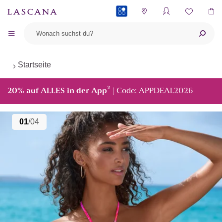
PAYBACK
Startseite
²
20% auf ALLES in der App
| Code: APPDEAL2026
01
/04