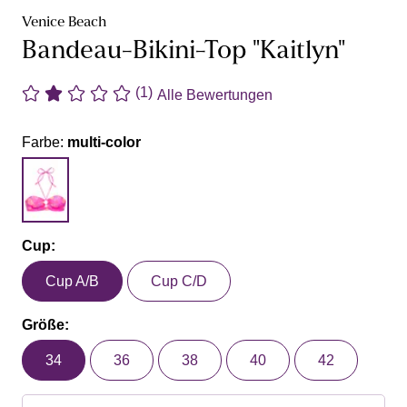
Venice Beach
Bandeau-Bikini-Top "Kaitlyn"
(1)
Alle Bewertungen
Farbe:
multi-color
Cup:
Cup A/B
Cup C/D
Größe:
34
36
38
40
42