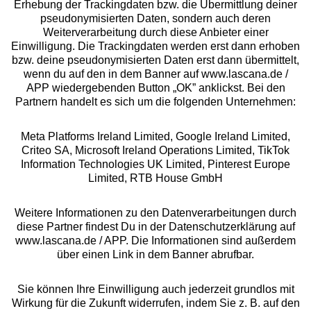
Erhebung der Trackingdaten bzw. die Übermittlung deiner
pseudonymisierten Daten, sondern auch deren
Über uns
Weiterverarbeitung durch diese Anbieter einer
Einwilligung. Die Trackingdaten werden erst dann erhoben
bzw. deine pseudonymisierten Daten erst dann übermittelt,
Rechtliches
wenn du auf den in dem Banner auf www.lascana.de /
APP wiedergebenden Button „OK” anklickst. Bei den
Partnern handelt es sich um die folgenden Unternehmen:
Meta Platforms Ireland Limited, Google Ireland Limited,
Criteo SA, Microsoft Ireland Operations Limited, TikTok
Alle Preise inkl. MwSt., zzgl.
Versandkosten
Information Technologies UK Limited, Pinterest Europe
** Bonität vorausgesetzt, berechtigt zur Bonitätsprüfung
Limited, RTB House GmbH
Weitere Informationen zu den Datenverarbeitungen durch
diese Partner findest Du in der Datenschutzerklärung auf
www.lascana.de / APP. Die Informationen sind außerdem
über einen Link in dem Banner abrufbar.
Sie können Ihre Einwilligung auch jederzeit grundlos mit
Wirkung für die Zukunft widerrufen, indem Sie z. B. auf den