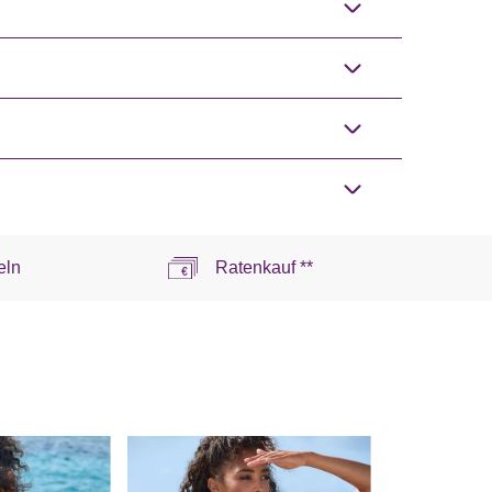
eln
Ratenkauf **