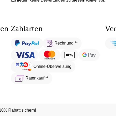
Es liegen keine Bewertungen zu diesem Artikel vor.
len
Zahlarten
Ver
Rechnung **
Online-Überweisung
Ratenkauf **
10% Rabatt sichern!