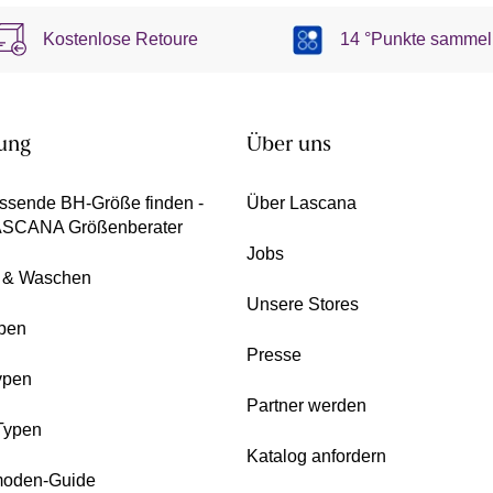
Kostenlose Retoure
14 °Punkte sammel
ung
Über uns
ssende BH-Größe finden -
Über Lascana
ASCANA Größenberater
Jobs
e & Waschen
Unsere Stores
pen
Presse
ypen
Partner werden
Typen
Katalog anfordern
oden-Guide