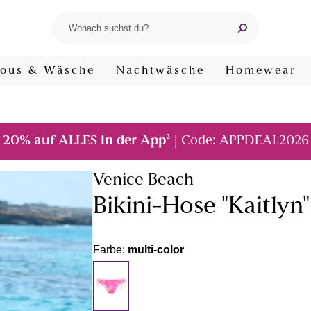
ous & Wäsche
Nachtwäsche
Homewear
²
20% auf ALLES in der App
| Code: APPDEAL2026
Venice Beach
Bikini-Hose "Kaitlyn"
Farbe:
multi-color