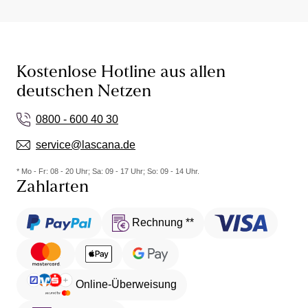
können Sie bei den Still-BHs in Schwarz auch eine
große Vielfalt an praktischen Eigenschaften entdecken.
Diese funktionellen BHs sind genau auf die Ansprüche
einer Frau abgestimmt, die nach der Schwangerschaft
ihren Nachwuchs stillen möchten und durch den
Kostenlose Hotline aus allen
Milcheinschuss größere Brüste haben.
deutschen Netzen
0800 - 600 40 30
service@lascana.de
* Mo - Fr: 08 - 20 Uhr; Sa: 09 - 17 Uhr; So: 09 - 14 Uhr.
Zahlarten
Rechnung **
Online-Überweisung