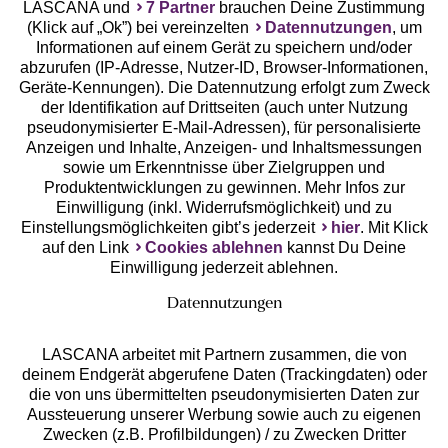
LASCANA und
7 Partner
brauchen Deine Zustimmung
(Klick auf „Ok”) bei vereinzelten
Datennutzungen
, um
Informationen auf einem Gerät zu speichern und/oder
abzurufen (IP-Adresse, Nutzer-ID, Browser-Informationen,
Geräte-Kennungen). Die Datennutzung erfolgt zum Zweck
der Identifikation auf Drittseiten (auch unter Nutzung
Gratis Versand ab
50 €
pseudonymisierter E-Mail-Adressen), für personalisierte
Anzeigen und Inhalte, Anzeigen- und Inhaltsmessungen
sowie um Erkenntnisse über Zielgruppen und
Kostenlose Retoure
Produktentwicklungen zu gewinnen. Mehr Infos zur
Einwilligung (inkl. Widerrufsmöglichkeit) und zu
Einstellungsmöglichkeiten gibt’s jederzeit
hier
. Mit Klick
°Punkte sammeln
auf den Link
Cookies ablehnen
kannst Du Deine
Einwilligung jederzeit ablehnen.
Ratenkauf **
Datennutzungen
LASCANA arbeitet mit Partnern zusammen, die von
deinem Endgerät abgerufene Daten (Trackingdaten) oder
die von uns übermittelten pseudonymisierten Daten zur
Services
Aussteuerung unserer Werbung sowie auch zu eigenen
Zwecken (z.B. Profilbildungen) / zu Zwecken Dritter