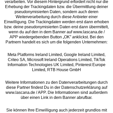
Beratung
verarbeiten. Vor diesem Hintergrund erfordert nicht nur die
Erhebung der Trackingdaten bzw. die Übermittlung deiner
pseudonymisierten Daten, sondern auch deren
Über uns
Weiterverarbeitung durch diese Anbieter einer
Einwilligung. Die Trackingdaten werden erst dann erhoben
bzw. deine pseudonymisierten Daten erst dann übermittelt,
Rechtliches
wenn du auf den in dem Banner auf www.lascana.de /
APP wiedergebenden Button „OK” anklickst. Bei den
Partnern handelt es sich um die folgenden Unternehmen:
Meta Platforms Ireland Limited, Google Ireland Limited,
Criteo SA, Microsoft Ireland Operations Limited, TikTok
Alle Preise inkl. MwSt., zzgl.
Versandkosten
Information Technologies UK Limited, Pinterest Europe
** Bonität vorausgesetzt, berechtigt zur Bonitätsprüfung
Limited, RTB House GmbH
Weitere Informationen zu den Datenverarbeitungen durch
diese Partner findest Du in der Datenschutzerklärung auf
www.lascana.de / APP. Die Informationen sind außerdem
über einen Link in dem Banner abrufbar.
Sie können Ihre Einwilligung auch jederzeit grundlos mit