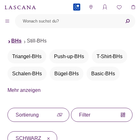
PAYBACK
BHs
Still-BHs
Triangel-BHs
Push-up-BHs
T-Shirt-BHs
Schalen-BHs
Bügel-BHs
Basic-BHs
Mehr anzeigen
BHs ohne Bügel
Bralettes
Bustiers
Balconette-BHs
Neckholder-BHs
Sortierung
Filter
Büstenheben
Entlastungs-BHs
SCHWARZ