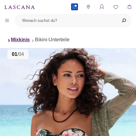
PAYBACK
Mixkinis
Bikini-Unterteile
01
/04