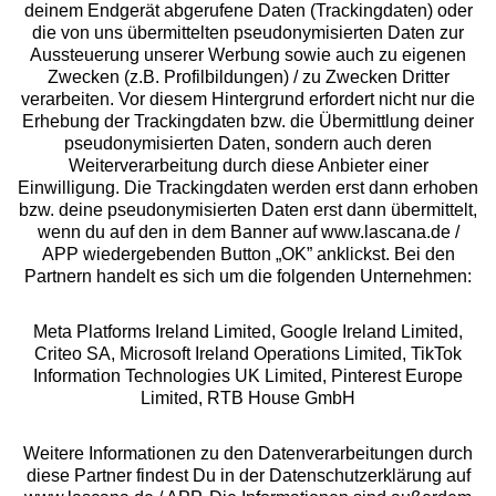
deinem Endgerät abgerufene Daten (Trackingdaten) oder
die von uns übermittelten pseudonymisierten Daten zur
Services
Aussteuerung unserer Werbung sowie auch zu eigenen
Zwecken (z.B. Profilbildungen) / zu Zwecken Dritter
Beratung
verarbeiten. Vor diesem Hintergrund erfordert nicht nur die
Erhebung der Trackingdaten bzw. die Übermittlung deiner
pseudonymisierten Daten, sondern auch deren
Über uns
Weiterverarbeitung durch diese Anbieter einer
Einwilligung. Die Trackingdaten werden erst dann erhoben
bzw. deine pseudonymisierten Daten erst dann übermittelt,
Rechtliches
wenn du auf den in dem Banner auf www.lascana.de /
APP wiedergebenden Button „OK” anklickst. Bei den
Partnern handelt es sich um die folgenden Unternehmen:
Meta Platforms Ireland Limited, Google Ireland Limited,
Criteo SA, Microsoft Ireland Operations Limited, TikTok
Alle Preise inkl. MwSt., zzgl.
Versandkosten
Information Technologies UK Limited, Pinterest Europe
** Bonität vorausgesetzt, berechtigt zur Bonitätsprüfung
Limited, RTB House GmbH
Weitere Informationen zu den Datenverarbeitungen durch
diese Partner findest Du in der Datenschutzerklärung auf