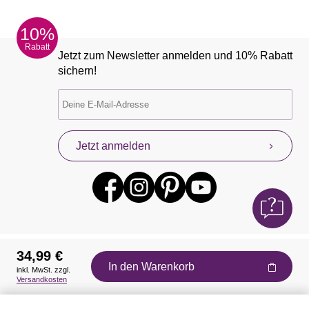
10%
Rabatt
Jetzt zum Newsletter anmelden und 10% Rabatt
sichern!
Jetzt anmelden
34,99 €
In den Warenkorb
inkl. MwSt. zzgl.
Auszeichnungen
Versandkosten