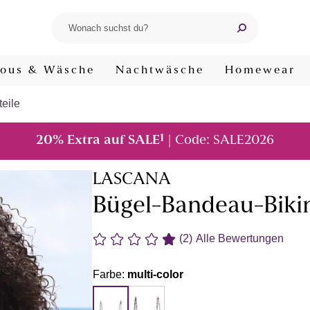
ous & Wäsche
Nachtwäsche
Homewear
teile
1
20% Extra auf SALE
| Code: SALE2026
LASCANA
Bügel-Bandeau-Bikin
(2)
Alle Bewertungen
Farbe:
multi-color