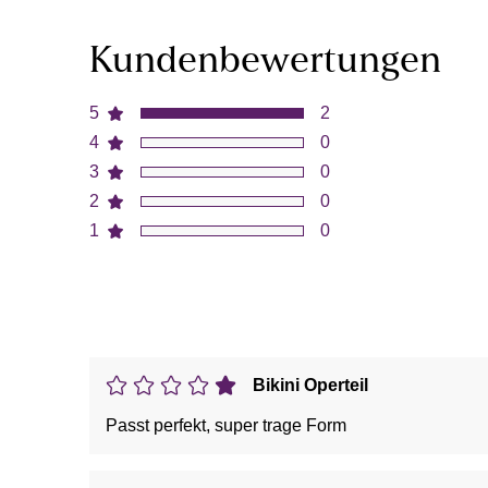
Kundenbewertungen
5
2
4
0
3
0
2
0
1
0
Bikini Operteil
Passt perfekt, super trage Form