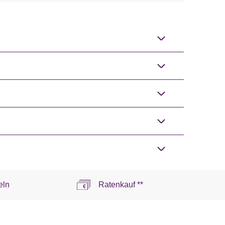
eln
Ratenkauf **