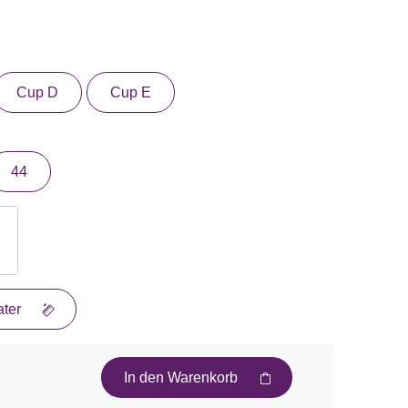
Cup D
Cup E
44
ter
In den Warenkorb