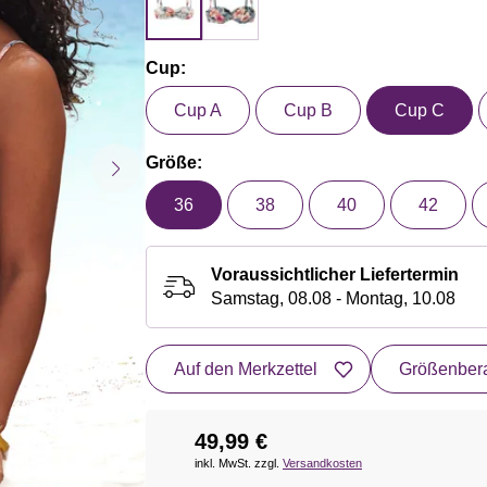
Cup:
Cup A
Cup B
Cup C
Größe:
36
38
40
42
Voraussichtlicher Liefertermin
Samstag, 08.08 - Montag, 10.08
Auf den Merkzettel
Größenbera
49,99 €
inkl. MwSt. zzgl.
Versandkosten