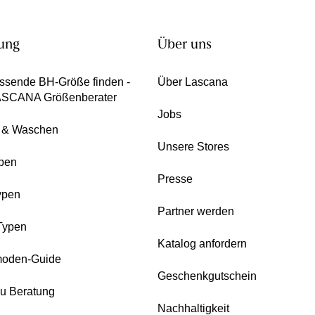
ung
Über uns
ssende BH-Größe finden -
Über Lascana
ASCANA Größenberater
Jobs
e & Waschen
Unsere Stores
pen
Presse
ypen
Partner werden
Typen
Katalog anfordern
oden-Guide
Geschenkgutschein
zu Beratung
Nachhaltigkeit