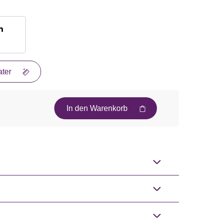
n
ter
In den Warenkorb