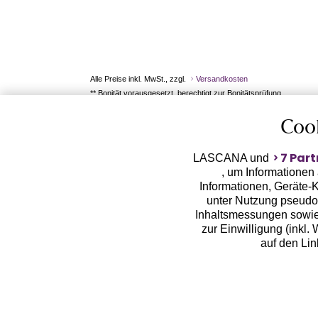
Alle Preise inkl. MwSt., zzgl.
Versandkosten
** Bonität vorausgesetzt, berechtigt zur Bonitätsprüfung
Coo
7 Part
LASCANA und
, um Informationen
Informationen, Geräte-K
unter Nutzung pseudon
Inhaltsmessungen sowie
zur Einwilligung (inkl.
auf den Li
LASCANA arbeitet mit Pa