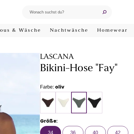
ous & Wäsche
Nachtwäsche
Homewear
LASCANA
Bikini-Hose "Fay"
oliv
Farbe:
Größe:
34
36
40
42