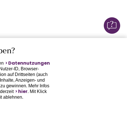
ben?
Datennutzungen
ten
Nutzer-ID, Browser-
on auf Drittseiten (auch
Inhalte, Anzeigen- und
zu gewinnen. Mehr Infos
hier
ederzeit
. Mit Klick
it ablehnen.
(Trackingdaten) oder die