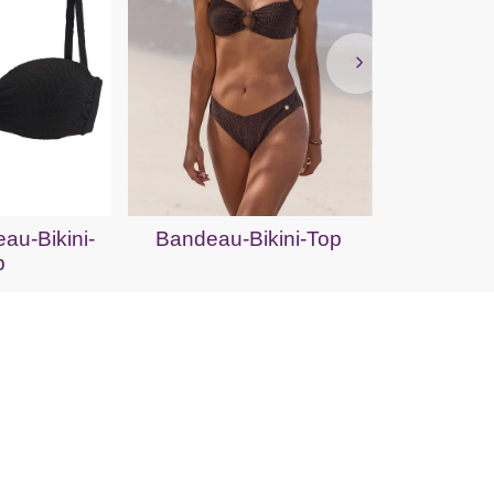
Bügel-
au-Bikini-
Bandeau-Bikini-Top
p