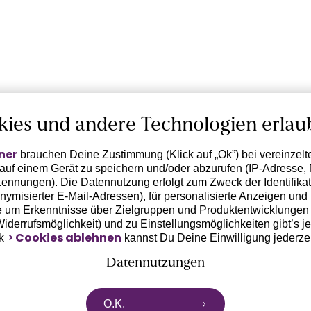
kies und andere Technologien erlau
ner
brauchen Deine Zustimmung (Klick auf „Ok”) bei vereinzel
 auf einem Gerät zu speichern und/oder abzurufen (IP-Adresse, 
ennungen). Die Datennutzung erfolgt zum Zweck der Identifikati
ymisierter E-Mail-Adressen), für personalisierte Anzeigen und 
 um Erkenntnisse über Zielgruppen und Produktentwicklungen 
 Widerrufsmöglichkeit) und zu Einstellungsmöglichkeiten gibt’s j
Cookies ablehnen
nk
kannst Du Deine Einwilligung jederze
Datennutzungen
rtnern zusammen, die von deinem Endgerät abgerufene Daten 
O.K.