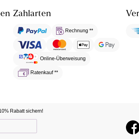
len
Zahlarten
Ver
Rechnung **
Online-Überweisung
Ratenkauf **
10% Rabatt sichern!