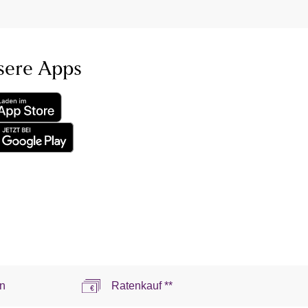
sere Apps
n
Ratenkauf **