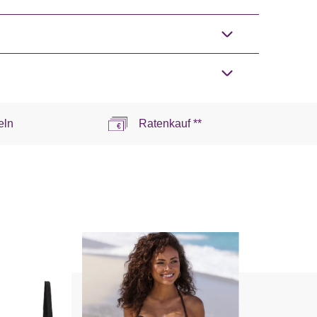
eln
Ratenkauf **