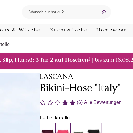
ous & Wäsche
Nachtwäsche
Homewear
teile
1
, Slip, Hurra!: 3 für 2 auf Höschen
| bis zum 16.08.
LASCANA
Bikini-Hose "Italy"
(6)
Alle Bewertungen
Farbe:
koralle