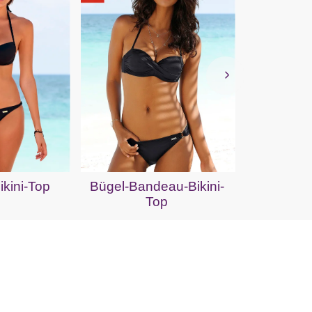
Triange
kini-Top
Bügel-Bandeau-Bikini-
Top