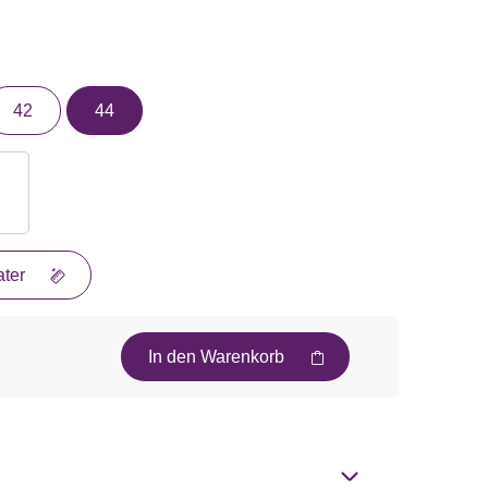
42
44
ter
In den Warenkorb