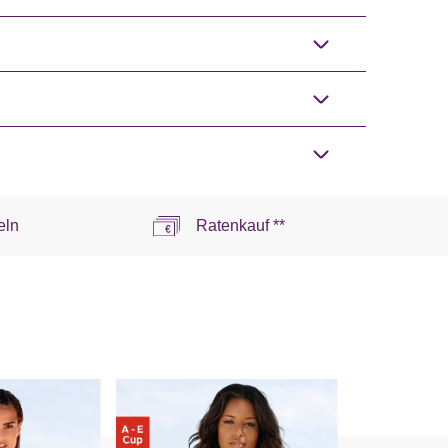
eln
Ratenkauf **