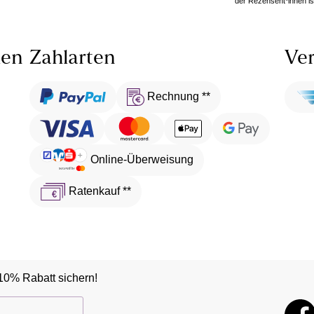
der Rezensent*innen ist
len
Zahlarten
Ver
Rechnung **
Online-Überweisung
Ratenkauf **
10% Rabatt sichern!