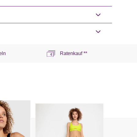
eln
Ratenkauf **