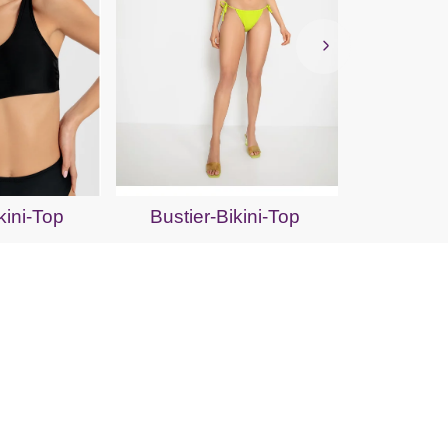
Bügel-
kini-Top
Bustier-Bikini-Top