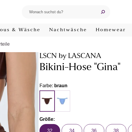
ous & Wäsche
Nachtwäsche
Homewear
teile
LSCN by LASCANA
Bikini-Hose "Gina"
Farbe:
braun
Größe:
32
34
36
38