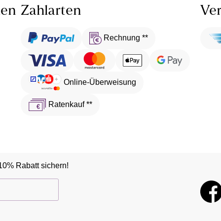
len
Zahlarten
Ver
Rechnung **
Online-Überweisung
Ratenkauf **
10% Rabatt sichern!