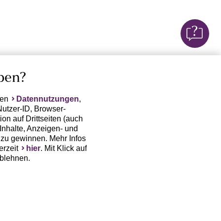
ben?
ten
Datennutzungen
,
Nutzer-ID, Browser-
on auf Drittseiten (auch
Inhalte, Anzeigen- und
zu gewinnen. Mehr Infos
erzeit
hier
. Mit Klick auf
ablehnen.
(Trackingdaten) oder die
sowie auch zu eigenen