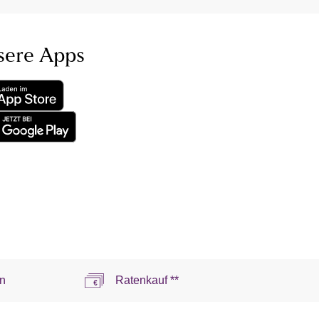
sere Apps
n
Ratenkauf **