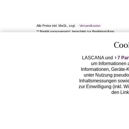
Alle Preise inkl. MwSt., zzgl.
Versandkosten
** Bonität vorausgesetzt, berechtigt zur Bonitätsprüfung
Coo
LASCANA und
7 Par
um Informationen a
Informationen, Geräte-K
unter Nutzung pseudon
Inhaltsmessungen sowie
zur Einwilligung (inkl. W
den Lin
LASCANA arbeitet mit Pa
von uns übermittelte