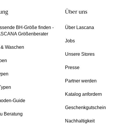
ung
Über uns
ssende BH-Größe finden -
Über Lascana
ASCANA Größenberater
Jobs
e & Waschen
Unsere Stores
pen
Presse
ypen
Partner werden
Typen
Katalog anfordern
oden-Guide
Geschenkgutschein
zu Beratung
Nachhaltigkeit