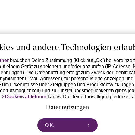
kies und andere Technologien erlau
tner
brauchen Deine Zustimmung (Klick auf „Ok”) bei vereinzel
uf einem Gerät zu speichern und/oder abzurufen (IP-Adresse, 
ennungen). Die Datennutzung erfolgt zum Zweck der Identifikati
ymisierter E-Mail-Adressen), für personalisierte Anzeigen und 
 um Erkenntnisse über Zielgruppen und Produktentwicklungen 
iderrufsmöglichkeit) und zu Einstellungsmöglichkeiten gibt’s jed
k
Cookies ablehnen
kannst Du Deine Einwilligung jederzeit 
Datennutzungen
rtnern zusammen, die von deinem Endgerät abgerufene Daten 
O.K.
n pseudonymisierten Daten zur Aussteuerung unserer Werbung 