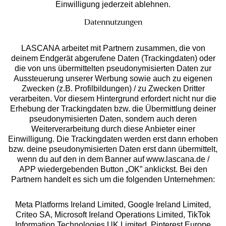
Einwilligung jederzeit ablehnen.
Datennutzungen
LASCANA arbeitet mit Partnern zusammen, die von
deinem Endgerät abgerufene Daten (Trackingdaten) oder
die von uns übermittelten pseudonymisierten Daten zur
Aussteuerung unserer Werbung sowie auch zu eigenen
Services
Zwecken (z.B. Profilbildungen) / zu Zwecken Dritter
verarbeiten. Vor diesem Hintergrund erfordert nicht nur die
Beratung
Erhebung der Trackingdaten bzw. die Übermittlung deiner
pseudonymisierten Daten, sondern auch deren
Weiterverarbeitung durch diese Anbieter einer
Über uns
Einwilligung. Die Trackingdaten werden erst dann erhoben
bzw. deine pseudonymisierten Daten erst dann übermittelt,
wenn du auf den in dem Banner auf www.lascana.de /
Rechtliches
APP wiedergebenden Button „OK” anklickst. Bei den
Partnern handelt es sich um die folgenden Unternehmen:
Meta Platforms Ireland Limited, Google Ireland Limited,
Criteo SA, Microsoft Ireland Operations Limited, TikTok
Information Technologies UK Limited, Pinterest Europe
Alle Preise inkl. MwSt., zzgl.
Versandkosten