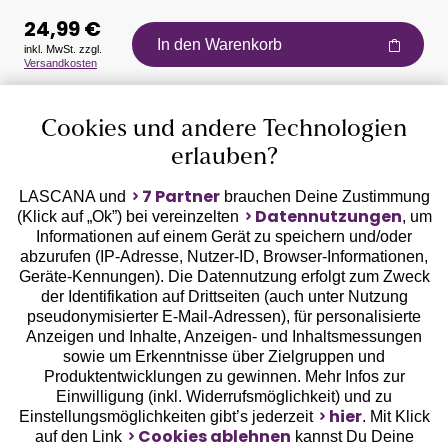
24,99 €
In den Warenkorb
inkl. MwSt. zzgl.
Versandkosten
Auszeichnungen
Cookies und andere Technologien
erlauben?
7 Partner
LASCANA und
brauchen Deine Zustimmung
Datennutzungen
(Klick auf „Ok”) bei vereinzelten
, um
Informationen auf einem Gerät zu speichern und/oder
Geprüfte Sicherheit
abzurufen (IP-Adresse, Nutzer-ID, Browser-Informationen,
Geräte-Kennungen). Die Datennutzung erfolgt zum Zweck
der Identifikation auf Drittseiten (auch unter Nutzung
pseudonymisierter E-Mail-Adressen), für personalisierte
Anzeigen und Inhalte, Anzeigen- und Inhaltsmessungen
sowie um Erkenntnisse über Zielgruppen und
Unsere Apps
Produktentwicklungen zu gewinnen. Mehr Infos zur
Einwilligung (inkl. Widerrufsmöglichkeit) und zu
hier
Einstellungsmöglichkeiten gibt’s jederzeit
. Mit Klick
Cookies ablehnen
auf den Link
kannst Du Deine