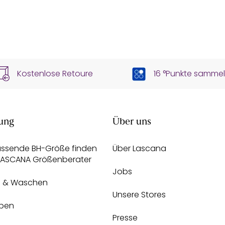
Kostenlose Retoure
16 °Punkte samme
ung
Über uns
assende BH-Größe finden
Über Lascana
 LASCANA Größenberater
Jobs
e & Waschen
Unsere Stores
pen
Presse