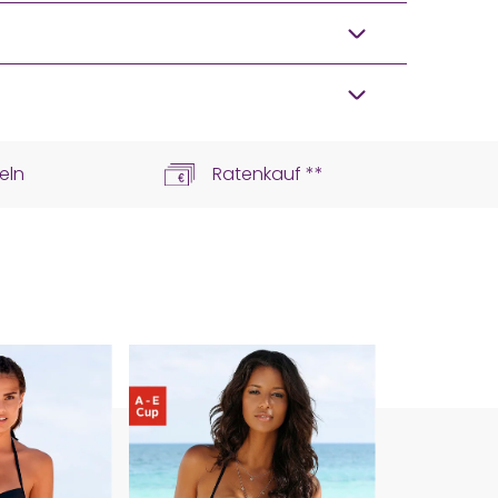
eln
Ratenkauf **