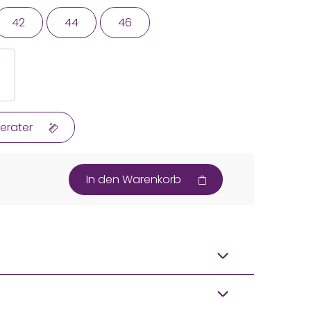
42
44
46
erater
In den Warenkorb