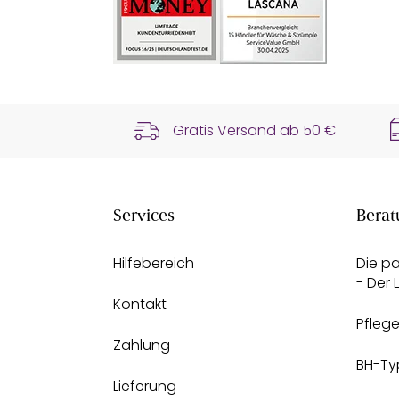
Gratis Versand ab
50 €
Services
Berat
Hilfebereich
Die p
- Der
Kontakt
Pfleg
Zahlung
BH-Ty
Lieferung