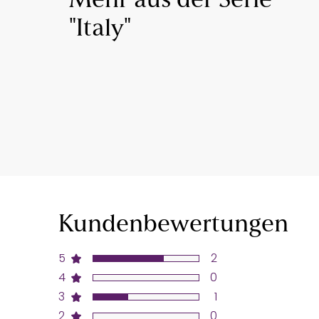
Mehr aus der Serie
"Italy"
Kundenbewertungen
5
2
4
0
3
1
2
0