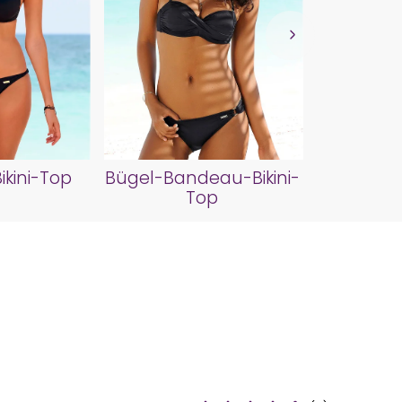
Triangel
kini-Top
Bügel-Bandeau-Bikini-
Top