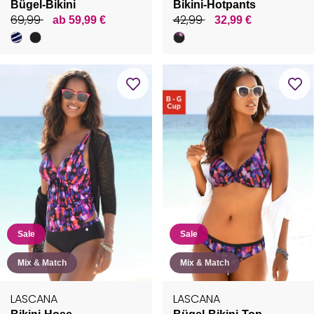
Bügel-Bikini
Bikini-Hotpants
69,99
42,99
ab 59,99 €
32,99 €
Sale
Sale
Mix & Match
Mix & Match
LASCANA
LASCANA