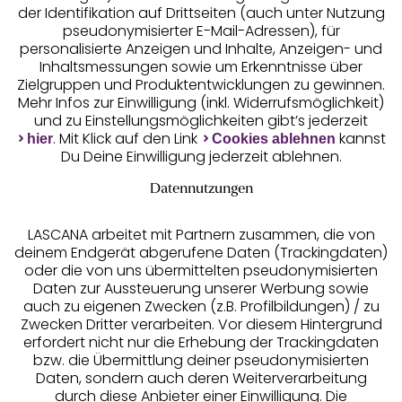
der Identifikation auf Drittseiten (auch unter Nutzung
pseudonymisierter E-Mail-Adressen), für
personalisierte Anzeigen und Inhalte, Anzeigen- und
Inhaltsmessungen sowie um Erkenntnisse über
Zielgruppen und Produktentwicklungen zu gewinnen.
Gratis Versand ab
50 €
Mehr Infos zur Einwilligung (inkl. Widerrufsmöglichkeit)
und zu Einstellungsmöglichkeiten gibt’s jederzeit
. Mit Klick auf den Link
kannst
hier
Cookies ablehnen
Kostenlose Retoure
Du Deine Einwilligung jederzeit ablehnen.
Datennutzungen
°Punkte sammeln
LASCANA arbeitet mit Partnern zusammen, die von
deinem Endgerät abgerufene Daten (Trackingdaten)
Ratenkauf **
oder die von uns übermittelten pseudonymisierten
Daten zur Aussteuerung unserer Werbung sowie
auch zu eigenen Zwecken (z.B. Profilbildungen) / zu
Zwecken Dritter verarbeiten. Vor diesem Hintergrund
erfordert nicht nur die Erhebung der Trackingdaten
Services
bzw. die Übermittlung deiner pseudonymisierten
Daten, sondern auch deren Weiterverarbeitung
durch diese Anbieter einer Einwilligung. Die
Beratung