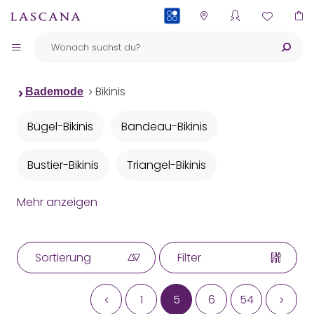
PAYBACK
Bikinis
Bademode
Bügel-Bikinis
Bandeau-Bikinis
Bustier-Bikinis
Triangel-Bikinis
Mehr anzeigen
Push-up-Bikinis
Neckholder-Bikinis
Bügel-Bandeau-Bikinis
Bikini-Sets
Sortierung
Filter
Bikinis mit Animalprint
1
5
6
54