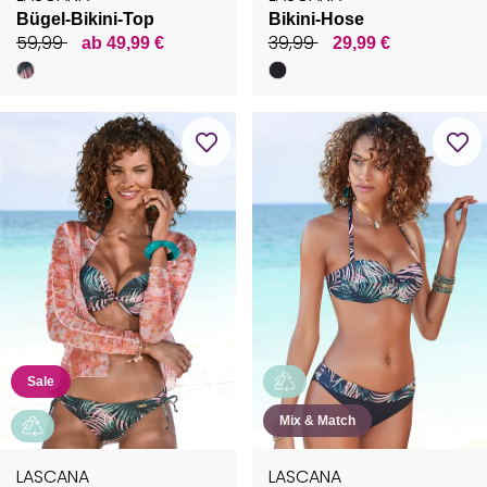
Bügel-Bikini-Top
Bikini-Hose
59,99
39,99
ab 49,99 €
29,99 €
Sale
Mix & Match
LASCANA
LASCANA