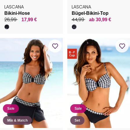
LASCANA
LASCANA
Bikini-Hose
Bügel-Bikini-Top
26,99
44,99
17,99 €
ab 30,99 €
Sale
Sale
Mix & Match
Set