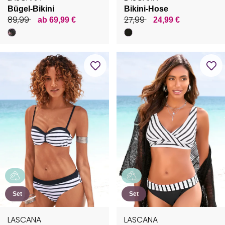
Bügel-Bikini
Bikini-Hose
89,99
27,99
ab 69,99 €
24,99 €
Set
Set
LASCANA
LASCANA