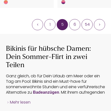
1
5
6
54
Bikinis für hübsche Damen:
Dein Sommer-Flirt in zwei
Teilen
Ganz gleich, ob für Dein Urlaub am Meer oder ein
Tag am Pool: Bikinis sind ein Must-have für
sonnenverwöhnte Stunden und eine verführerische
Alternative zu
. Mit ihrem aufregenden
Badeanzügen
Schnitt schaffen es die Zweiteiler, deine feminine
Mehr lesen
Silhouette toll in Szene zu setzen. Auch in dieser
- Für den unschuldigen Look
Weiße Bikini
Saison punkten Bikinis wieder mit trendigen Farben