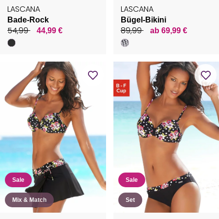
LASCANA
LASCANA
Bade-Rock
Bügel-Bikini
54,99
89,99
44,99 €
ab 69,99 €
Sale
Sale
Mix & Match
Set