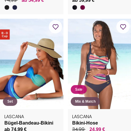
74,99
ab 54,99 €
ab 59,99 €
Sale
Set
Mix & Match
LASCANA
LASCANA
Bügel-Bandeau-Bikini
Bikini-Hose
34,99
ab 74,99 €
24,99 €