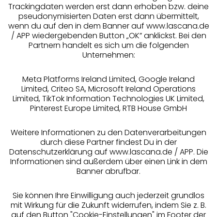
Trackingdaten werden erst dann erhoben bzw. deine
pseudonymisierten Daten erst dann übermittelt,
Über uns
wenn du auf den in dem Banner auf www.lascana.de
/ APP wiedergebenden Button „OK” anklickst. Bei den
Partnern handelt es sich um die folgenden
Rechtliches
Unternehmen:
Meta Platforms Ireland Limited, Google Ireland
Limited, Criteo SA, Microsoft Ireland Operations
Limited, TikTok Information Technologies UK Limited,
Pinterest Europe Limited, RTB House GmbH
Alle Preise inkl. MwSt., zzgl.
Versandkosten
** Bonität vorausgesetzt, berechtigt zur Bonitätsprüfung
Weitere Informationen zu den Datenverarbeitungen
durch diese Partner findest Du in der
Datenschutzerklärung auf www.lascana.de / APP. Die
Informationen sind außerdem über einen Link in dem
Banner abrufbar.
Sie können Ihre Einwilligung auch jederzeit grundlos
mit Wirkung für die Zukunft widerrufen, indem Sie z. B.
auf den Button "Cookie-Einstellungen" im Footer der