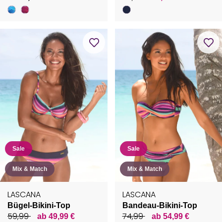
Sale
Sale
Mix & Match
Mix & Match
LASCANA
LASCANA
Bügel-Bikini-Top
Bandeau-Bikini-Top
59,99
74,99
ab 49,99 €
ab 54,99 €