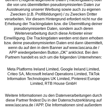
die von uns übermittelten pseudonymisierten Daten zur
Aussteuerung unserer Werbung sowie auch zu eigenen
Services
Zwecken (z.B. Profilbildungen) / zu Zwecken Dritter
verarbeiten. Vor diesem Hintergrund erfordert nicht nur die
Beratung
Erhebung der Trackingdaten bzw. die Übermittlung deiner
pseudonymisierten Daten, sondern auch deren
Weiterverarbeitung durch diese Anbieter einer
Über uns
Einwilligung. Die Trackingdaten werden erst dann erhoben
bzw. deine pseudonymisierten Daten erst dann übermittelt,
wenn du auf den in dem Banner auf www.lascana.de /
Rechtliches
APP wiedergebenden Button „OK” anklickst. Bei den
Partnern handelt es sich um die folgenden Unternehmen:
Meta Platforms Ireland Limited, Google Ireland Limited,
Criteo SA, Microsoft Ireland Operations Limited, TikTok
Information Technologies UK Limited, Pinterest Europe
Alle Preise inkl. MwSt., zzgl.
Versandkosten
Limited, RTB House GmbH
** Bonität vorausgesetzt, berechtigt zur Bonitätsprüfung
Weitere Informationen zu den Datenverarbeitungen durch
diese Partner findest Du in der Datenschutzerklärung auf
www.lascana.de / APP. Die Informationen sind außerdem