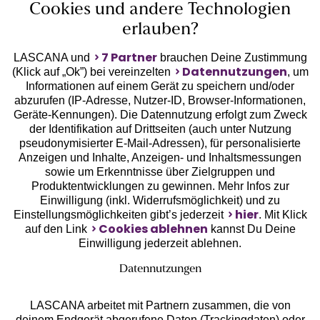
Cookies und andere Technologien
Unsere Apps
erlauben?
7 Partner
LASCANA und
brauchen Deine Zustimmung
Datennutzungen
(Klick auf „Ok”) bei vereinzelten
, um
Informationen auf einem Gerät zu speichern und/oder
abzurufen (IP-Adresse, Nutzer-ID, Browser-Informationen,
Geräte-Kennungen). Die Datennutzung erfolgt zum Zweck
der Identifikation auf Drittseiten (auch unter Nutzung
pseudonymisierter E-Mail-Adressen), für personalisierte
Gratis Versand ab
50 €
Anzeigen und Inhalte, Anzeigen- und Inhaltsmessungen
sowie um Erkenntnisse über Zielgruppen und
Produktentwicklungen zu gewinnen. Mehr Infos zur
Kostenlose Retoure
Einwilligung (inkl. Widerrufsmöglichkeit) und zu
hier
Einstellungsmöglichkeiten gibt’s jederzeit
. Mit Klick
Cookies ablehnen
auf den Link
kannst Du Deine
°Punkte sammeln
Einwilligung jederzeit ablehnen.
Datennutzungen
Ratenkauf **
LASCANA arbeitet mit Partnern zusammen, die von
deinem Endgerät abgerufene Daten (Trackingdaten) oder