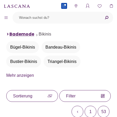
PAYBACK
Bademode
Bikinis
Bügel-Bikinis
Bandeau-Bikinis
Bustier-Bikinis
Triangel-Bikinis
Mehr anzeigen
Push-up-Bikinis
Neckholder-Bikinis
Bügel-Bandeau-Bikinis
Bikini-Sets
Sortierung
Filter
Bikinis mit Animalprint
1
53