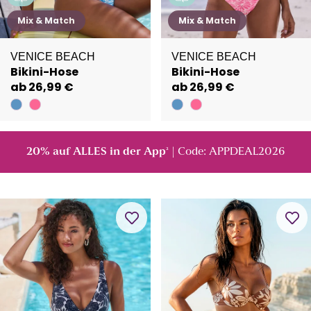
Mix & Match
Mix & Match
VENICE BEACH
VENICE BEACH
Bikini-Hose
Bikini-Hose
ab 26,99 €
ab 26,99 €
20% auf ALLES in der App
| Code: APPDEAL2026
²