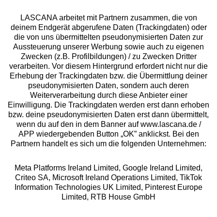
Geprüfte Sicherheit
LASCANA arbeitet mit Partnern zusammen, die von
deinem Endgerät abgerufene Daten (Trackingdaten) oder
die von uns übermittelten pseudonymisierten Daten zur
Aussteuerung unserer Werbung sowie auch zu eigenen
Zwecken (z.B. Profilbildungen) / zu Zwecken Dritter
verarbeiten. Vor diesem Hintergrund erfordert nicht nur die
Unsere Apps
Erhebung der Trackingdaten bzw. die Übermittlung deiner
pseudonymisierten Daten, sondern auch deren
Weiterverarbeitung durch diese Anbieter einer
Einwilligung. Die Trackingdaten werden erst dann erhoben
bzw. deine pseudonymisierten Daten erst dann übermittelt,
wenn du auf den in dem Banner auf www.lascana.de /
APP wiedergebenden Button „OK” anklickst. Bei den
Partnern handelt es sich um die folgenden Unternehmen:
Gratis Versand ab
50 €
Meta Platforms Ireland Limited, Google Ireland Limited,
Criteo SA, Microsoft Ireland Operations Limited, TikTok
Information Technologies UK Limited, Pinterest Europe
Kostenlose Retoure
Limited, RTB House GmbH