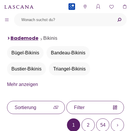
PAYBACK
Bademode
Bikinis
Bügel-Bikinis
Bandeau-Bikinis
Bustier-Bikinis
Triangel-Bikinis
Mehr anzeigen
Push-up-Bikinis
Neckholder-Bikinis
Bügel-Bandeau-Bikinis
Bikini-Sets
Sortierung
Filter
Bikinis mit Animalprint
1
2
54