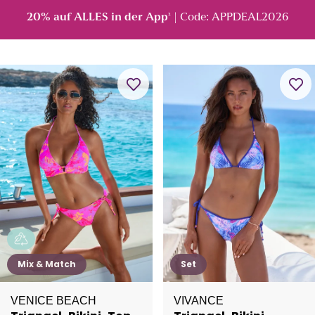
20% auf ALLES in der App
| Code: APPDEAL2026
²
Mix & Match
Set
VENICE BEACH
VIVANCE