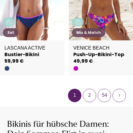
Set
Mix & Match
LASCANA ACTIVE
VENICE BEACH
Bustier-Bikini
Push-Up-Bikini-Top
59,99 €
49,99 €
1
2
54
Bikinis für hübsche Damen: