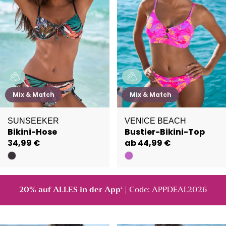
Mix & Match
Mix & Match
SUNSEEKER
VENICE BEACH
Bikini-Hose
Bustier-Bikini-Top
34,99 €
ab 44,99 €
20% auf ALLES in der App
| Code: APPDEAL2026
²