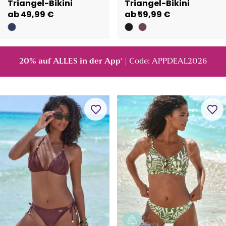
Triangel-Bikini
Triangel-Bikini
ab 49,99 €
ab 59,99 €
20% auf ALLES in der App
| Code: APPDEAL2026
²