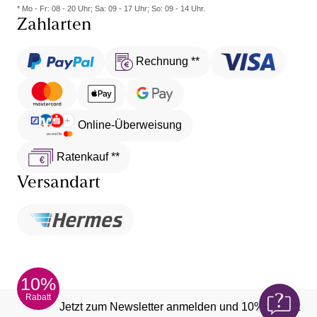
* Mo - Fr: 08 - 20 Uhr; Sa: 09 - 17 Uhr; So: 09 - 14 Uhr.
Push-Up Bikini - Für ein hübsches Dekolleté
Zahlarten
Bügel Bikini - Für einen guten Halt und eine starke
Unterstützung deiner Brüste
Rechnung **
Bustier Bikini - Wenn du auch gerne mal eine runde
Volley-Ball am Strand spielst
Online-Überweisung
Ratenkauf **
Versandart
10%
Rabatt
Jetzt zum Newsletter anmelden und 10% Rabatt