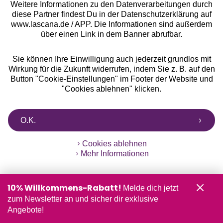
°Punkte sammeln
Weitere Informationen zu den Datenverarbeitungen durch
diese Partner findest Du in der Datenschutzerklärung auf
www.lascana.de / APP. Die Informationen sind außerdem
Ratenkauf **
über einen Link in dem Banner abrufbar.
Sie können Ihre Einwilligung auch jederzeit grundlos mit
Wirkung für die Zukunft widerrufen, indem Sie z. B. auf den
Services
Button "Cookie-Einstellungen" im Footer der Website und
"Cookies ablehnen" klicken.
Beratung
O.K.
Über uns
Cookies ablehnen
Mehr Informationen
Rechtliches
10% Willkommens-Rabatt!
Melde dich jetzt
zum Newsletter an und sicher dir exklusive
Angebote!
Alle Preise inkl. MwSt., zzgl.
Versandkosten