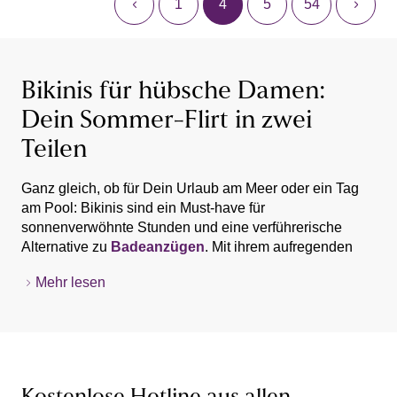
1
4
5
54
Bikinis für hübsche Damen:
Dein Sommer-Flirt in zwei
Teilen
Ganz gleich, ob für Dein Urlaub am Meer oder ein Tag
am Pool: Bikinis sind ein Must-have für
sonnenverwöhnte Stunden und eine verführerische
Alternative zu
Badeanzügen
. Mit ihrem aufregenden
Schnitt schaffen es die Zweiteiler, deine feminine
Mehr lesen
Silhouette toll in Szene zu setzen. Auch in dieser Saison
Weiße Bikini
- Für den unschuldigen Look
punkten Bikinis wieder mit trendigen Farben und
Rote Bikini
- Verströme pure Lust, Erotik und
wunderschönen Designs. Bei LASCANA haben wir Dir
Leidenschaft
eine topaktuelle Auswahl an Bikinis zusammengestellt:
vom zarten
Triangel
- bis zum hinreißenden
Bandeau-
Schwarze Bikini
- Sinnlich, verführerisch
Bikini
. Hier erfährst Du, welche
Bademode
dieses Jahr
Blaue Bikini
- Farbe des Ozeans