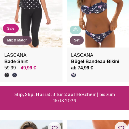
Sale
Mix & Match
Set
LASCANA
LASCANA
Bade-Shirt
Bügel-Bandeau-Bikini
59,99
49,99 €
ab 74,99 €
Slip, Slip, Hurra!: 3 für 2 auf Höschen
| bis zum
¹
16.08.2026