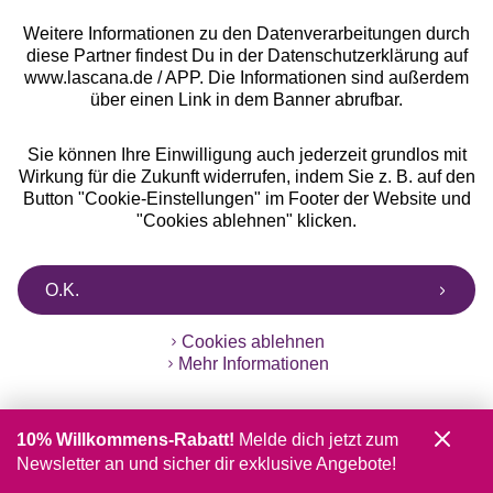
Gratis Versand ab
50 €
Weitere Informationen zu den Datenverarbeitungen durch
diese Partner findest Du in der Datenschutzerklärung auf
www.lascana.de / APP. Die Informationen sind außerdem
Kostenlose Retoure
über einen Link in dem Banner abrufbar.
°Punkte sammeln
Sie können Ihre Einwilligung auch jederzeit grundlos mit
Wirkung für die Zukunft widerrufen, indem Sie z. B. auf den
Button "Cookie-Einstellungen" im Footer der Website und
Ratenkauf **
"Cookies ablehnen" klicken.
O.K.
Services
Cookies ablehnen
Mehr Informationen
Beratung
10% Willkommens-Rabatt!
Melde dich jetzt zum
Über uns
Newsletter an und sicher dir exklusive Angebote!