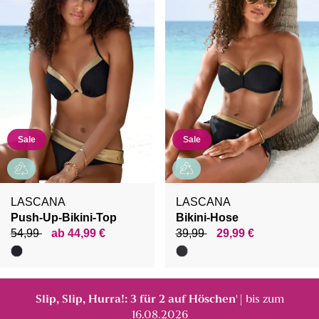
Sale
Sale
LASCANA
LASCANA
Push-Up-Bikini-Top
Bikini-Hose
54,99
ab 44,99 €
39,99
29,99 €
Slip, Slip, Hurra!: 3 für 2 auf Höschen
| bis zum
¹
16.08.2026