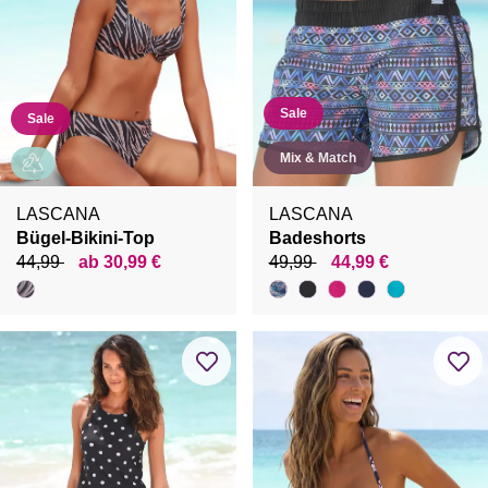
Sale
Sale
Mix & Match
LASCANA
LASCANA
Bügel-Bikini-Top
Badeshorts
44,99
ab 30,99 €
49,99
44,99 €