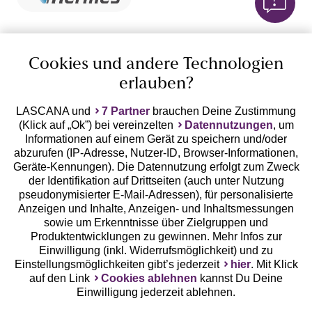
10%
Cookies und andere Technologien
Rabatt
Jetzt zum Newsletter anmelden und 10% Rabatt
erlauben?
sichern!
LASCANA und
7 Partner
brauchen Deine Zustimmung
(Klick auf „Ok”) bei vereinzelten
Datennutzungen
, um
Informationen auf einem Gerät zu speichern und/oder
abzurufen (IP-Adresse, Nutzer-ID, Browser-Informationen,
Geräte-Kennungen). Die Datennutzung erfolgt zum Zweck
Jetzt anmelden
der Identifikation auf Drittseiten (auch unter Nutzung
pseudonymisierter E-Mail-Adressen), für personalisierte
Anzeigen und Inhalte, Anzeigen- und Inhaltsmessungen
sowie um Erkenntnisse über Zielgruppen und
Produktentwicklungen zu gewinnen. Mehr Infos zur
Einwilligung (inkl. Widerrufsmöglichkeit) und zu
Einstellungsmöglichkeiten gibt’s jederzeit
hier
. Mit Klick
auf den Link
Cookies ablehnen
kannst Du Deine
Einwilligung jederzeit ablehnen.
Auszeichnungen