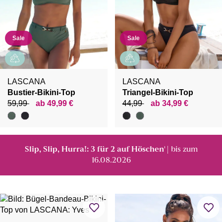
Sale
Sale
LASCANA
LASCANA
Bustier-Bikini-Top
Triangel-Bikini-Top
59,99
ab 49,99 €
44,99
ab 34,99 €
Slip, Slip, Hurra!: 3 für 2 auf Höschen
| bis zum
¹
16.08.2026