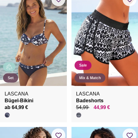
Sale
Set
Mix & Match
LASCANA
LASCANA
Bügel-Bikini
Badeshorts
ab 64,99 €
54,99
44,99 €