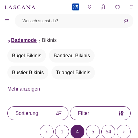
PAYBACK
Bademode
Bikinis
Bügel-Bikinis
Bandeau-Bikinis
Bustier-Bikinis
Triangel-Bikinis
Mehr anzeigen
Push-up-Bikinis
Neckholder-Bikinis
Bügel-Bandeau-Bikinis
Bikini-Sets
Sortierung
Filter
Bikinis mit Animalprint
1
4
5
54