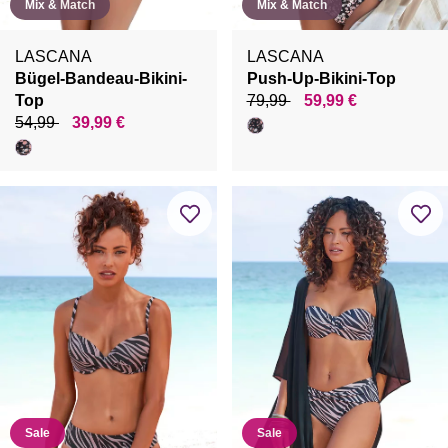
Mix & Match
Mix & Match
LASCANA
LASCANA
Bügel-Bandeau-Bikini-
Push-Up-Bikini-Top
Top
79,99
59,99 €
54,99
39,99 €
Sale
Sale