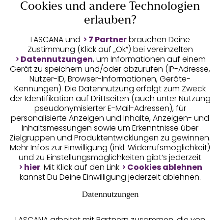
Cookies und andere Technologien
Unsere Apps
erlauben?
LASCANA und
7 Partner
brauchen Deine
Zustimmung (Klick auf „Ok”) bei vereinzelten
Datennutzungen
, um Informationen auf einem
Gerät zu speichern und/oder abzurufen (IP-Adresse,
Nutzer-ID, Browser-Informationen, Geräte-
Kennungen). Die Datennutzung erfolgt zum Zweck
der Identifikation auf Drittseiten (auch unter Nutzung
Gratis Versand ab
50 €
pseudonymisierter E-Mail-Adressen), für
personalisierte Anzeigen und Inhalte, Anzeigen- und
Inhaltsmessungen sowie um Erkenntnisse über
Kostenlose Retoure
Zielgruppen und Produktentwicklungen zu gewinnen.
Mehr Infos zur Einwilligung (inkl. Widerrufsmöglichkeit)
und zu Einstellungsmöglichkeiten gibt’s jederzeit
°Punkte sammeln
hier
. Mit Klick auf den Link
Cookies ablehnen
kannst Du Deine Einwilligung jederzeit ablehnen.
Ratenkauf **
Datennutzungen
LASCANA arbeitet mit Partnern zusammen, die von