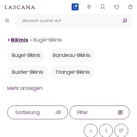
PAYBACK
Bikinis
Bügel-Bikinis
Bügel-Bikinis
Bandeau-Bikinis
Bustier-Bikinis
Triangel-Bikinis
Mehr anzeigen
Push-up-Bikinis
Neckholder-Bikinis
Bügel-Bandeau-Bikinis
Bikini-Sets
Sortierung
Filter
Bikinis mit Animalprint
1
17