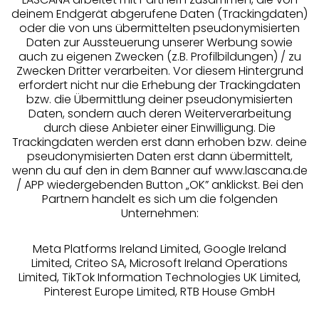
deinem Endgerät abgerufene Daten (Trackingdaten)
oder die von uns übermittelten pseudonymisierten
Services
Daten zur Aussteuerung unserer Werbung sowie
auch zu eigenen Zwecken (z.B. Profilbildungen) / zu
Zwecken Dritter verarbeiten. Vor diesem Hintergrund
Beratung
erfordert nicht nur die Erhebung der Trackingdaten
bzw. die Übermittlung deiner pseudonymisierten
Über uns
Daten, sondern auch deren Weiterverarbeitung
durch diese Anbieter einer Einwilligung. Die
Trackingdaten werden erst dann erhoben bzw. deine
Rechtliches
pseudonymisierten Daten erst dann übermittelt,
wenn du auf den in dem Banner auf www.lascana.de
/ APP wiedergebenden Button „OK” anklickst. Bei den
Partnern handelt es sich um die folgenden
Unternehmen:
Alle Preise inkl. MwSt., zzgl.
Versandkosten
Meta Platforms Ireland Limited, Google Ireland
** Bonität vorausgesetzt, berechtigt zur Bonitätsprüfung
Limited, Criteo SA, Microsoft Ireland Operations
Limited, TikTok Information Technologies UK Limited,
Pinterest Europe Limited, RTB House GmbH