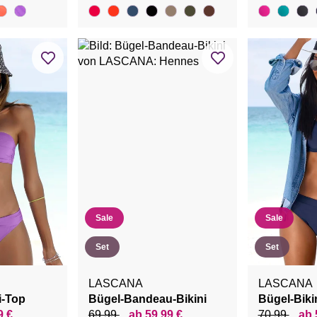
Sale
Sale
Set
Set
LASCANA
LASCANA
i-Top
Bügel-Bandeau-Bikini
Bügel-Biki
9 €
69,99
ab 59,99 €
70,99
ab 