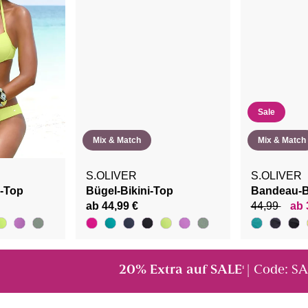
Sale
Mix & Match
Mix & Match
S.OLIVER
S.OLIVER
i-Top
Bügel-Bikini-Top
Bandeau-B
ab 44,99 €
44,99
ab 
20% Extra auf SALE
| Code: S
¹