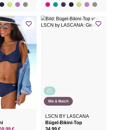
Mix & Match
LSCN BY LASCANA
ni
Bügel-Bikini-Top
59,99 €
34,99 €