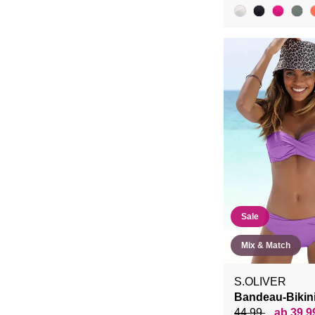
Sale
Mix & Match
S.OLIVER
Bandeau-Bikin
44,99
ab 39,9