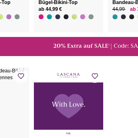
i-Top
Bügel-Bikini-Top
Bandeau-B
ab 44,99 €
44,99
ab 
20% Extra auf SALE
| Code: S
¹