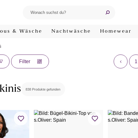
ous & Wäsche
Nachtwäsche
Homewear
s
1
Filter
kinis
838 Produkte gefunden