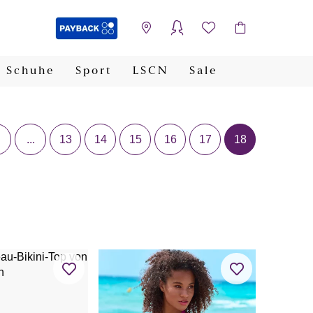
Schuhe
Sport
LSCN
Sale
PAYBACK
...
13
14
15
16
17
18