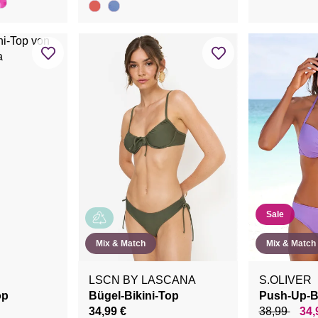
Sale
Mix & Match
Mix & Match
LSCN BY LASCANA
S.OLIVER
op
Bügel-Bikini-Top
Push-Up-Bi
34,99 €
38,99
34,