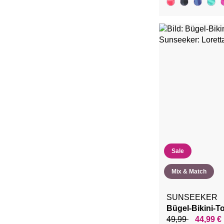
Sale
Mix & Match
SUNSEEKER
Bügel-Bikini-T
49,99
44,99 €