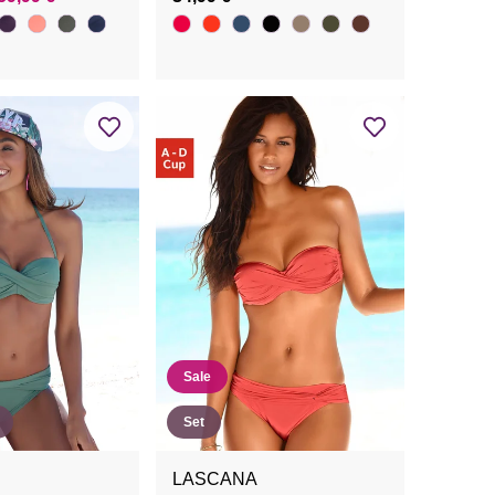
Sale
Set
LASCANA