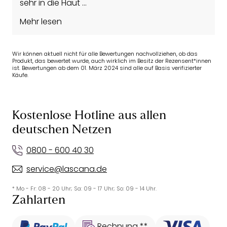
sehr in die Haut
Danach schmerzhafte Druckstellen bekommen
Mehr lesen
habe und ich den bh nicht mehr tragen kann.
Wir können aktuell nicht für alle Bewertungen nachvollziehen, ob das
Produkt, das bewertet wurde, auch wirklich im Besitz der Rezensent*innen
ist. Bewertungen ab dem 01. März 2024 sind alle auf Basis verifizierter
Käufe.
Kostenlose Hotline aus allen
deutschen Netzen
0800 - 600 40 30
service@lascana.de
* Mo - Fr: 08 - 20 Uhr; Sa: 09 - 17 Uhr; So: 09 - 14 Uhr.
Zahlarten
Rechnung **