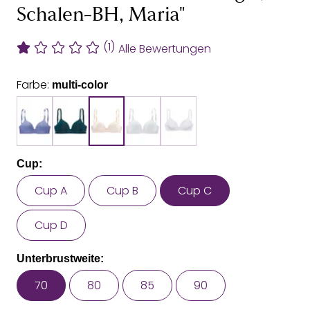
Schalen-BH, Maria"
(1)
Alle Bewertungen
Farbe:
multi-color
Cup:
Cup A
Cup B
Cup C
Cup D
Unterbrustweite:
70
80
85
90