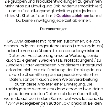
Zielgruppen und Produktentwicklungen zu gewinnen.
Mehr Infos zur Einwilligung (inkl. Widerrufsmöglichkeit)
und zu Einstellungsmöglichkeiten gibt’s jederzeit
Unsere Apps
. Mit Klick auf den Link
kannst
hier
Cookies ablehnen
Du Deine Einwilligung jederzeit ablehnen.
Datennutzungen
LASCANA arbeitet mit Partnern zusammen, die von
deinem Endgerät abgerufene Daten (Trackingdaten)
oder die von uns übermittelten pseudonymisierten
Daten zur Aussteuerung unserer Werbung sowie
auch zu eigenen Zwecken (z.B. Profilbildungen) / zu
Zwecken Dritter verarbeiten. Vor diesem Hintergrund
erfordert nicht nur die Erhebung der Trackingdaten
Services
bzw. die Übermittlung deiner pseudonymisierten
Daten, sondern auch deren Weiterverarbeitung
durch diese Anbieter einer Einwilligung. Die
Beratung
Trackingdaten werden erst dann erhoben bzw. deine
pseudonymisierten Daten erst dann übermittelt,
Über uns
wenn du auf den in dem Banner auf www.lascana.de
/ APP wiedergebenden Button „OK” anklickst. Bei den