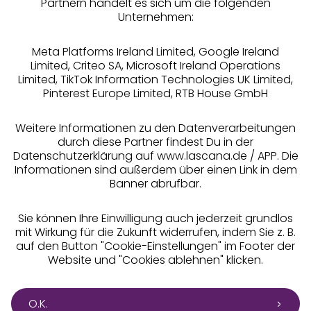
Partnern handelt es sich um die folgenden
Rechtliches
Unternehmen:
Meta Platforms Ireland Limited, Google Ireland
Limited, Criteo SA, Microsoft Ireland Operations
Limited, TikTok Information Technologies UK Limited,
Pinterest Europe Limited, RTB House GmbH
Alle Preise inkl. MwSt., zzgl.
Versandkosten
** Bonität vorausgesetzt, berechtigt zur Bonitätsprüfung
Weitere Informationen zu den Datenverarbeitungen
durch diese Partner findest Du in der
Datenschutzerklärung auf www.lascana.de / APP. Die
Informationen sind außerdem über einen Link in dem
Banner abrufbar.
Sie können Ihre Einwilligung auch jederzeit grundlos
mit Wirkung für die Zukunft widerrufen, indem Sie z. B.
auf den Button "Cookie-Einstellungen" im Footer der
Website und "Cookies ablehnen" klicken.
O.K.