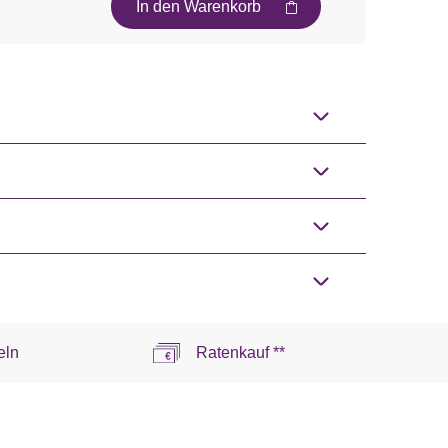
In den Warenkorb
eln
Ratenkauf **