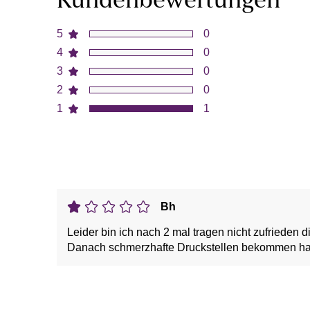
Kundenbewertungen
5
0
4
0
3
0
2
0
1
1
Bh
Leider bin ich nach 2 mal tragen nicht zufrieden 
Danach schmerzhafte Druckstellen bekommen hab