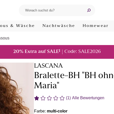
ous & Wäsche
Nachtwäsche
Homewear
ssous
1
20% Extra auf SALE
| Code: SALE2026
LASCANA
Bralette-BH "BH ohn
Maria"
(1)
Alle Bewertungen
Farbe:
multi-color