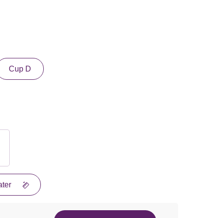
Cup D
ter