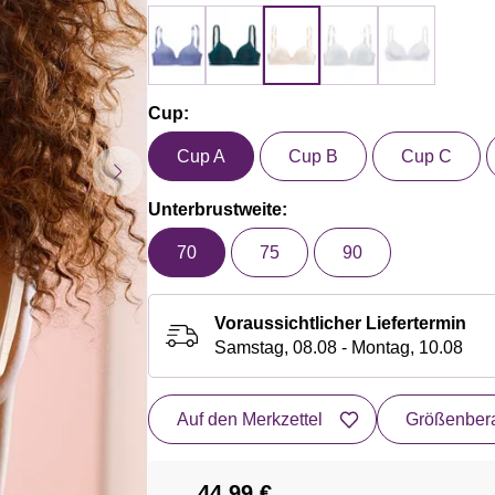
Cup:
Cup A
Cup B
Cup C
Unterbrustweite:
70
75
90
Voraussichtlicher Liefertermin
Samstag, 08.08 - Montag, 10.08
Auf den Merkzettel
Größenbera
44,99 €