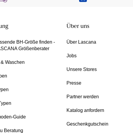
ung
Über uns
ssende BH-Größe finden -
Über Lascana
ASCANA Größenberater
Jobs
e & Waschen
Unsere Stores
pen
Presse
ypen
Partner werden
Typen
Katalog anfordern
oden-Guide
Geschenkgutschein
zu Beratung