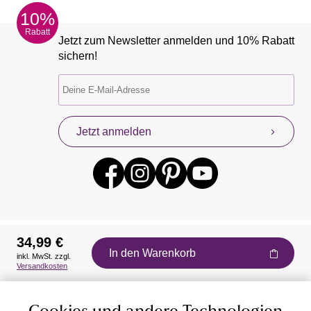
10%
Rabatt
Jetzt zum Newsletter anmelden und 10% Rabatt
sichern!
Jetzt anmelden
34,99 €
In den Warenkorb
inkl. MwSt. zzgl.
Auszeichnungen
Versandkosten