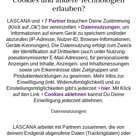
Cookies und andere Technologien
erlauben?
LASCANA und
7 Partner
brauchen Deine Zustimmung
(Klick auf „Ok”) bei vereinzelten
Datennutzungen
, um
Geprüfte Sicherheit
Informationen auf einem Gerät zu speichern und/oder
abzurufen (IP-Adresse, Nutzer-ID, Browser-Informationen,
Geräte-Kennungen). Die Datennutzung erfolgt zum Zweck
der Identifikation auf Drittseiten (auch unter Nutzung
pseudonymisierter E-Mail-Adressen), für personalisierte
Anzeigen und Inhalte, Anzeigen- und Inhaltsmessungen
Unsere Apps
sowie um Erkenntnisse über Zielgruppen und
Produktentwicklungen zu gewinnen. Mehr Infos zur
Einwilligung (inkl. Widerrufsmöglichkeit) und zu
Einstellungsmöglichkeiten gibt’s jederzeit
hier
. Mit Klick
auf den Link
Cookies ablehnen
kannst Du Deine
Einwilligung jederzeit ablehnen.
Datennutzungen
LASCANA arbeitet mit Partnern zusammen, die von
deinem Endgerät abgerufene Daten (Trackingdaten) oder