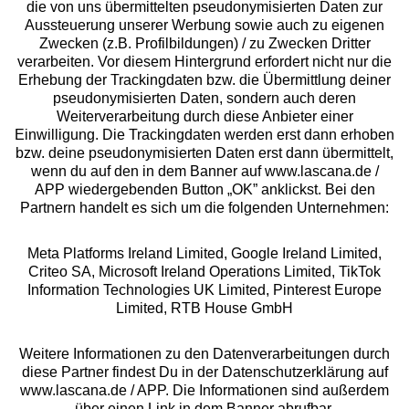
die von uns übermittelten pseudonymisierten Daten zur
Services
Aussteuerung unserer Werbung sowie auch zu eigenen
Zwecken (z.B. Profilbildungen) / zu Zwecken Dritter
Beratung
verarbeiten. Vor diesem Hintergrund erfordert nicht nur die
Erhebung der Trackingdaten bzw. die Übermittlung deiner
pseudonymisierten Daten, sondern auch deren
Über uns
Weiterverarbeitung durch diese Anbieter einer
Einwilligung. Die Trackingdaten werden erst dann erhoben
bzw. deine pseudonymisierten Daten erst dann übermittelt,
Rechtliches
wenn du auf den in dem Banner auf www.lascana.de /
APP wiedergebenden Button „OK” anklickst. Bei den
Partnern handelt es sich um die folgenden Unternehmen:
Meta Platforms Ireland Limited, Google Ireland Limited,
Criteo SA, Microsoft Ireland Operations Limited, TikTok
Alle Preise inkl. MwSt., zzgl.
Versandkosten
Information Technologies UK Limited, Pinterest Europe
** Bonität vorausgesetzt, berechtigt zur Bonitätsprüfung
Limited, RTB House GmbH
Weitere Informationen zu den Datenverarbeitungen durch
diese Partner findest Du in der Datenschutzerklärung auf
www.lascana.de / APP. Die Informationen sind außerdem
über einen Link in dem Banner abrufbar.