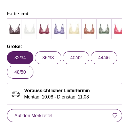
Farbe:
red
Größe:
32/34
36/38
40/42
44/46
48/50
Voraussichtlicher Liefertermin
Montag, 10.08 - Dienstag, 11.08
Auf den Merkzettel