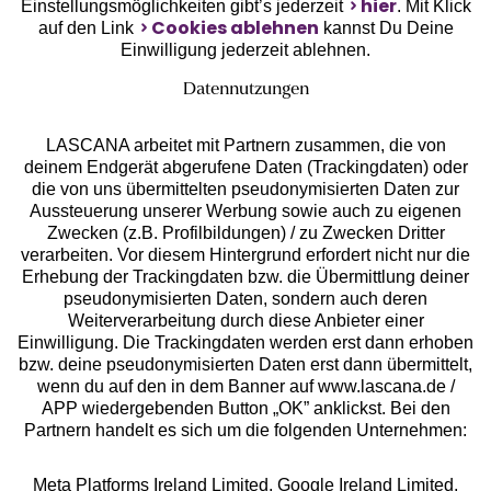
hier
Einstellungsmöglichkeiten gibt’s jederzeit
. Mit Klick
Cookies ablehnen
auf den Link
kannst Du Deine
Einwilligung jederzeit ablehnen.
Datennutzungen
LASCANA arbeitet mit Partnern zusammen, die von
deinem Endgerät abgerufene Daten (Trackingdaten) oder
die von uns übermittelten pseudonymisierten Daten zur
Aussteuerung unserer Werbung sowie auch zu eigenen
Services
Zwecken (z.B. Profilbildungen) / zu Zwecken Dritter
verarbeiten. Vor diesem Hintergrund erfordert nicht nur die
Beratung
Erhebung der Trackingdaten bzw. die Übermittlung deiner
pseudonymisierten Daten, sondern auch deren
Weiterverarbeitung durch diese Anbieter einer
Über uns
Einwilligung. Die Trackingdaten werden erst dann erhoben
bzw. deine pseudonymisierten Daten erst dann übermittelt,
wenn du auf den in dem Banner auf www.lascana.de /
Rechtliches
APP wiedergebenden Button „OK” anklickst. Bei den
Partnern handelt es sich um die folgenden Unternehmen:
Meta Platforms Ireland Limited, Google Ireland Limited,