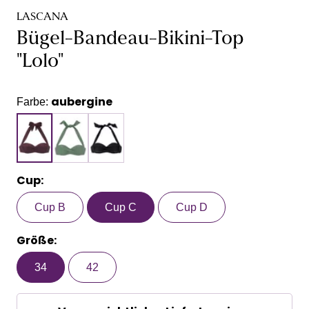
LASCANA
Bügel-Bandeau-Bikini-Top
"Lolo"
aubergine
Farbe:
Cup:
Cup B
Cup C
Cup D
Größe:
34
42