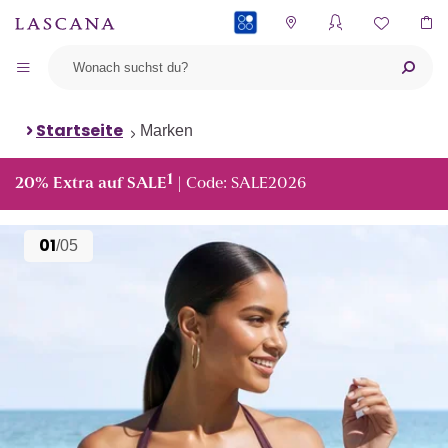
PAYBACK
Startseite
Marken
1
20% Extra auf SALE
| Code: SALE2026
01
/05