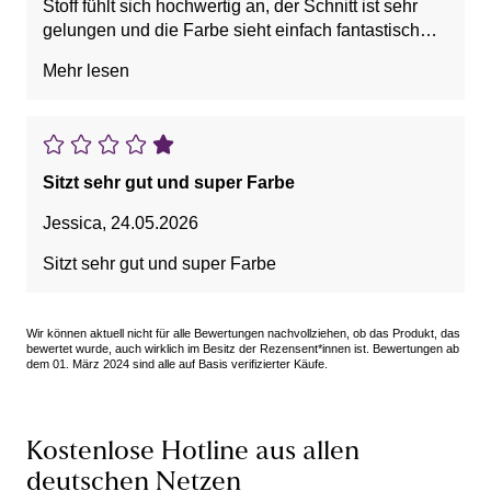
Stoff fühlt sich hochwertig an, der Schnitt ist sehr
gelungen und die Farbe sieht einfach fantastisch
aus. Vorne macht der BH eine tolle Figur und formt
Mehr lesen
ein schönes Dekolleté.
Leider passt die Größe überhaupt nicht wie erwartet.
Ich habe den BH in Größe 85 bestellt und fühlte
mich darin wie eine Presswurst. Das
Sitzt sehr gut und super Farbe
Unterbrustband war extrem eng und hat regelrecht
eingeschnürt. Während es von vorne noch gut
Jessica
,
24.05.2026
aussah, war die Ansicht von hinten leider alles
Sitzt sehr gut und super Farbe
andere als schön.
Um sicherzugehen, habe ich sogar mit dem
Wir können aktuell nicht für alle Bewertungen nachvollziehen, ob das Produkt, das
Maßband nachgemessen. Der Umfang des BHs
bewertet wurde, auch wirklich im Besitz der Rezensent*innen ist. Bewertungen ab
dem 01. März 2024 sind alle auf Basis verifizierter Käufe.
beträgt ungedehnt nur etwa 76 cm. Für eine Größe
85 hat mich das sehr überrascht und enttäuscht.
Natürlich könnte man einen größeren Umfang
Kostenlose Hotline aus allen
bestellen, zum Beispiel Größe 90. Allerdings
deutschen Netzen
verändert sich damit auch die Cupgröße, was die