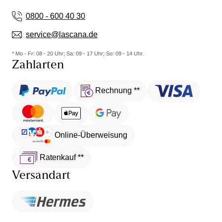
Suche nach der passenden Passform unnötig
0800 - 600 40 30
kompliziert macht.
service@lascana.de
Wirklich schade, denn Material, Schnitt und Farbe
sind fabelhaft. Die Passform des Unterbrustbands
* Mo - Fr: 08 - 20 Uhr; Sa: 09 - 17 Uhr; So: 09 - 14 Uhr.
Zahlarten
hat mich jedoch leider nicht überzeugt.
Rechnung **
Online-Überweisung
Ratenkauf **
Versandart