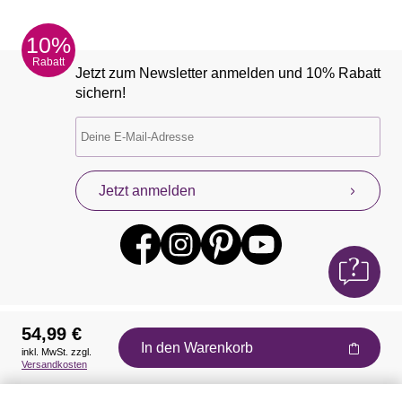
10%
Rabatt
Jetzt zum Newsletter anmelden und 10% Rabatt
sichern!
Jetzt anmelden
54,99 €
In den Warenkorb
inkl. MwSt. zzgl.
Auszeichnungen
Versandkosten