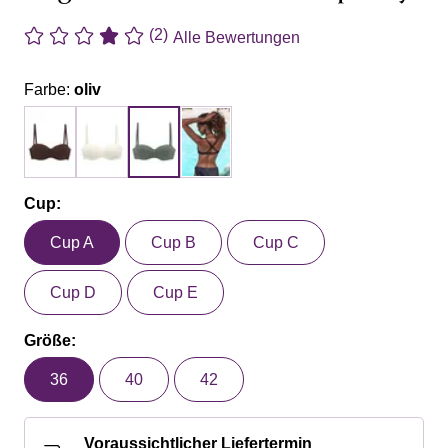
(2)
Alle Bewertungen
Farbe:
oliv
Cup:
Cup A
Cup B
Cup C
Cup D
Cup E
Größe:
36
40
42
Voraussichtlicher Liefertermin