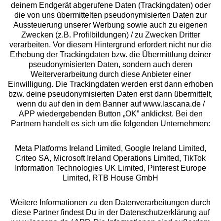
deinem Endgerät abgerufene Daten (Trackingdaten) oder
die von uns übermittelten pseudonymisierten Daten zur
Services
Aussteuerung unserer Werbung sowie auch zu eigenen
Zwecken (z.B. Profilbildungen) / zu Zwecken Dritter
Beratung
verarbeiten. Vor diesem Hintergrund erfordert nicht nur die
Erhebung der Trackingdaten bzw. die Übermittlung deiner
pseudonymisierten Daten, sondern auch deren
Über uns
Weiterverarbeitung durch diese Anbieter einer
Einwilligung. Die Trackingdaten werden erst dann erhoben
bzw. deine pseudonymisierten Daten erst dann übermittelt,
Rechtliches
wenn du auf den in dem Banner auf www.lascana.de /
APP wiedergebenden Button „OK” anklickst. Bei den
Partnern handelt es sich um die folgenden Unternehmen:
Meta Platforms Ireland Limited, Google Ireland Limited,
Criteo SA, Microsoft Ireland Operations Limited, TikTok
Alle Preise inkl. MwSt., zzgl.
Versandkosten
Information Technologies UK Limited, Pinterest Europe
** Bonität vorausgesetzt, berechtigt zur Bonitätsprüfung
Limited, RTB House GmbH
Weitere Informationen zu den Datenverarbeitungen durch
diese Partner findest Du in der Datenschutzerklärung auf