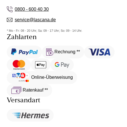
Suche nach der passenden Passform unnötig
0800 - 600 40 30
kompliziert macht.
service@lascana.de
Wirklich schade, denn Material, Schnitt und Farbe
sind fabelhaft. Die Passform des Unterbrustbands
* Mo - Fr: 08 - 20 Uhr; Sa: 09 - 17 Uhr; So: 09 - 14 Uhr.
Zahlarten
hat mich jedoch leider nicht überzeugt.
Rechnung **
Online-Überweisung
Ratenkauf **
Versandart