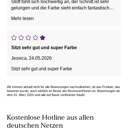
Stoff fühlt sich hochwertig an, der Schnitt ist sehr
gelungen und die Farbe sieht einfach fantastisch
aus. Vorne macht der BH eine tolle Figur und formt
Mehr lesen
ein schönes Dekolleté.
Leider passt die Größe überhaupt nicht wie erwartet.
Ich habe den BH in Größe 85 bestellt und fühlte
mich darin wie eine Presswurst. Das
Sitzt sehr gut und super Farbe
Unterbrustband war extrem eng und hat regelrecht
eingeschnürt. Während es von vorne noch gut
Jessica
,
24.05.2026
aussah, war die Ansicht von hinten leider alles
Sitzt sehr gut und super Farbe
andere als schön.
Um sicherzugehen, habe ich sogar mit dem
Wir können aktuell nicht für alle Bewertungen nachvollziehen, ob das Produkt, das
Maßband nachgemessen. Der Umfang des BHs
bewertet wurde, auch wirklich im Besitz der Rezensent*innen ist. Bewertungen ab
dem 01. März 2024 sind alle auf Basis verifizierter Käufe.
beträgt ungedehnt nur etwa 76 cm. Für eine Größe
85 hat mich das sehr überrascht und enttäuscht.
Natürlich könnte man einen größeren Umfang
Kostenlose Hotline aus allen
bestellen, zum Beispiel Größe 90. Allerdings
deutschen Netzen
verändert sich damit auch die Cupgröße, was die