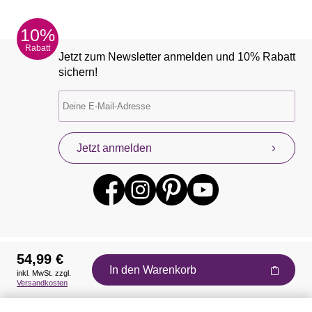
10%
Rabatt
Jetzt zum Newsletter anmelden und 10% Rabatt
sichern!
Jetzt anmelden
54,99 €
In den Warenkorb
inkl. MwSt. zzgl.
Auszeichnungen
Versandkosten