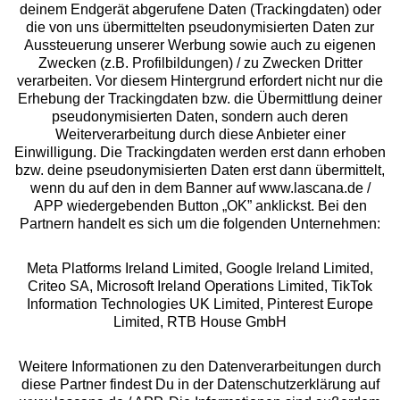
deinem Endgerät abgerufene Daten (Trackingdaten) oder
die von uns übermittelten pseudonymisierten Daten zur
Services
Aussteuerung unserer Werbung sowie auch zu eigenen
Zwecken (z.B. Profilbildungen) / zu Zwecken Dritter
Beratung
verarbeiten. Vor diesem Hintergrund erfordert nicht nur die
Erhebung der Trackingdaten bzw. die Übermittlung deiner
pseudonymisierten Daten, sondern auch deren
Über uns
Weiterverarbeitung durch diese Anbieter einer
Einwilligung. Die Trackingdaten werden erst dann erhoben
bzw. deine pseudonymisierten Daten erst dann übermittelt,
Rechtliches
wenn du auf den in dem Banner auf www.lascana.de /
APP wiedergebenden Button „OK” anklickst. Bei den
Partnern handelt es sich um die folgenden Unternehmen:
Meta Platforms Ireland Limited, Google Ireland Limited,
Criteo SA, Microsoft Ireland Operations Limited, TikTok
Alle Preise inkl. MwSt., zzgl.
Versandkosten
Information Technologies UK Limited, Pinterest Europe
** Bonität vorausgesetzt, berechtigt zur Bonitätsprüfung
Limited, RTB House GmbH
Weitere Informationen zu den Datenverarbeitungen durch
diese Partner findest Du in der Datenschutzerklärung auf