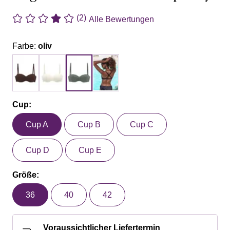
(2)
Alle Bewertungen
Farbe:
oliv
Cup:
Cup A
Cup B
Cup C
Cup D
Cup E
Größe:
36
40
42
Voraussichtlicher Liefertermin