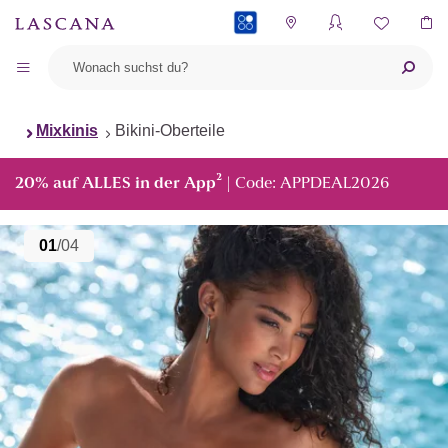
PAYBACK
Mixkinis
Bikini-Oberteile
²
20% auf ALLES in der App
| Code: APPDEAL2026
01
/04