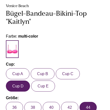
Venice Beach
Bügel-Bandeau-Bikini-Top
"Kaitlyn"
Farbe:
multi-color
Cup:
Cup A
Cup B
Cup C
Cup D
Cup E
Größe:
36
38
40
42
44