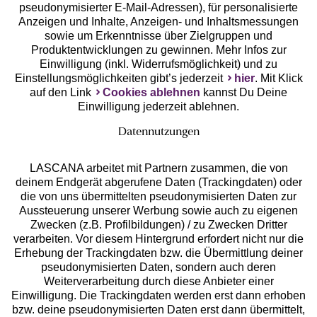
pseudonymisierter E-Mail-Adressen), für personalisierte
Anzeigen und Inhalte, Anzeigen- und Inhaltsmessungen
Unsere Apps
sowie um Erkenntnisse über Zielgruppen und
Produktentwicklungen zu gewinnen. Mehr Infos zur
Einwilligung (inkl. Widerrufsmöglichkeit) und zu
Einstellungsmöglichkeiten gibt’s jederzeit
hier
. Mit Klick
auf den Link
Cookies ablehnen
kannst Du Deine
Einwilligung jederzeit ablehnen.
Datennutzungen
LASCANA arbeitet mit Partnern zusammen, die von
deinem Endgerät abgerufene Daten (Trackingdaten) oder
die von uns übermittelten pseudonymisierten Daten zur
Services
Aussteuerung unserer Werbung sowie auch zu eigenen
Zwecken (z.B. Profilbildungen) / zu Zwecken Dritter
Beratung
verarbeiten. Vor diesem Hintergrund erfordert nicht nur die
Erhebung der Trackingdaten bzw. die Übermittlung deiner
pseudonymisierten Daten, sondern auch deren
Über uns
Weiterverarbeitung durch diese Anbieter einer
Einwilligung. Die Trackingdaten werden erst dann erhoben
bzw. deine pseudonymisierten Daten erst dann übermittelt,
Rechtliches