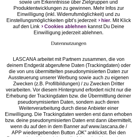
Unsere Apps
sowie um Erkenntnisse über Zielgruppen und
Produktentwicklungen zu gewinnen. Mehr Infos zur
Einwilligung (inkl. Widerrufsmöglichkeit) und zu
Einstellungsmöglichkeiten gibt’s jederzeit
hier
. Mit Klick
auf den Link
Cookies ablehnen
kannst Du Deine
Einwilligung jederzeit ablehnen.
Datennutzungen
LASCANA arbeitet mit Partnern zusammen, die von
deinem Endgerät abgerufene Daten (Trackingdaten) oder
die von uns übermittelten pseudonymisierten Daten zur
Services
Aussteuerung unserer Werbung sowie auch zu eigenen
Zwecken (z.B. Profilbildungen) / zu Zwecken Dritter
Beratung
verarbeiten. Vor diesem Hintergrund erfordert nicht nur die
Erhebung der Trackingdaten bzw. die Übermittlung deiner
pseudonymisierten Daten, sondern auch deren
Über uns
Weiterverarbeitung durch diese Anbieter einer
Einwilligung. Die Trackingdaten werden erst dann erhoben
bzw. deine pseudonymisierten Daten erst dann übermittelt,
Rechtliches
wenn du auf den in dem Banner auf www.lascana.de /
APP wiedergebenden Button „OK” anklickst. Bei den