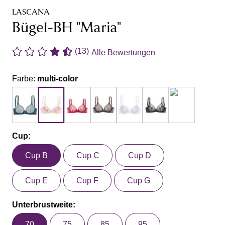
LASCANA
Bügel-BH "Maria"
(13)
Alle Bewertungen
Farbe:
multi-color
Cup:
Cup B
Cup C
Cup D
Cup E
Cup F
Cup G
Unterbrustweite:
70
75
85
95