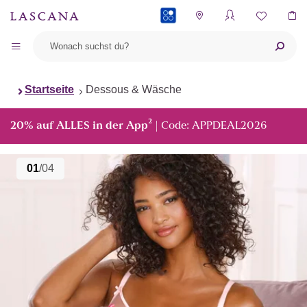
PAYBACK
Startseite
Dessous & Wäsche
²
20% auf ALLES in der App
| Code: APPDEAL2026
01
/04