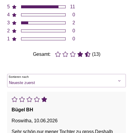
5
11
4
0
3
2
2
0
1
0
Gesamt:
(13)
Sortieren nach
Bügel BH
Roswitha
,
10.06.2026
Sehr schön,nur mener Tochter zu gross.Deshalb