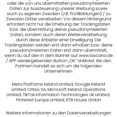
oder die von uns übermittelten pseudonymisierten
Daten zur Aussteuerung unserer Werbung sowie
auch zu eigenen Zwecken (z.B. Profilbildungen) / zu
Zwecken Dritter verarbeiten. Vor diesem Hintergrund
erfordert nicht nur die Erhebung der Trackingdaten
Services
bzw. die Übermittlung deiner pseudonymisierten
Daten, sondern auch deren Weiterverarbeitung
durch diese Anbieter einer Einwilligung. Die
Beratung
Trackingdaten werden erst dann erhoben bzw. deine
pseudonymisierten Daten erst dann übermittelt,
Über uns
wenn du auf den in dem Banner auf www.lascana.de
/ APP wiedergebenden Button „OK” anklickst. Bei den
Partnern handelt es sich um die folgenden
Rechtliches
Unternehmen:
Meta Platforms Ireland Limited, Google Ireland
Limited, Criteo SA, Microsoft Ireland Operations
Limited, TikTok Information Technologies UK Limited,
Pinterest Europe Limited, RTB House GmbH
Alle Preise inkl. MwSt., zzgl.
Versandkosten
** Bonität vorausgesetzt, berechtigt zur Bonitätsprüfung
Weitere Informationen zu den Datenverarbeitungen