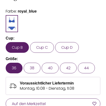
Farbe:
royal_blue
Cup:
Cup B
Cup C
Cup D
Größe:
36
38
40
42
44
Voraussichtlicher Liefertermin
Montag, 10.08 - Dienstag, 11.08
Auf den Merkzettel