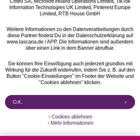
Criteo SA, Microsoft Ireland Operations Limited, TikTok
Alle Preise inkl. MwSt., zzgl.
Versandkosten
Information Technologies UK Limited, Pinterest Europe
** Bonität vorausgesetzt, berechtigt zur Bonitätsprüfung
Limited, RTB House GmbH
Weitere Informationen zu den Datenverarbeitungen durch
diese Partner findest Du in der Datenschutzerklärung auf
www.lascana.de / APP. Die Informationen sind außerdem
über einen Link in dem Banner abrufbar.
Sie können Ihre Einwilligung auch jederzeit grundlos mit
Wirkung für die Zukunft widerrufen, indem Sie z. B. auf den
Button "Cookie-Einstellungen" im Footer der Website und
"Cookies ablehnen" klicken.
O.K.
Cookies ablehnen
Mehr Informationen