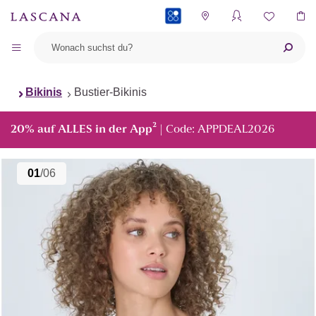
PAYBACK
Bikinis
Bustier-Bikinis
²
20% auf ALLES in der App
| Code: APPDEAL2026
01
/06