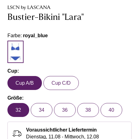
LSCN by LASCANA
Bustier-Bikini "Lara"
Farbe:
royal_blue
Cup:
Cup A/B
Cup C/D
Größe:
32
34
36
38
40
Voraussichtlicher Liefertermin
Dienstag, 11.08 - Mittwoch, 12.08