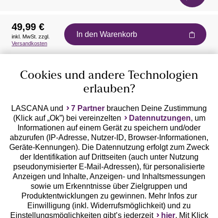
49,99 €
In den Warenkorb
inkl. MwSt. zzgl.
Auszeichnungen
Versandkosten
Cookies und andere Technologien
erlauben?
LASCANA und
7 Partner
brauchen Deine Zustimmung
(Klick auf „Ok”) bei vereinzelten
Datennutzungen
, um
Geprüfte Sicherheit
Informationen auf einem Gerät zu speichern und/oder
abzurufen (IP-Adresse, Nutzer-ID, Browser-Informationen,
Geräte-Kennungen). Die Datennutzung erfolgt zum Zweck
der Identifikation auf Drittseiten (auch unter Nutzung
pseudonymisierter E-Mail-Adressen), für personalisierte
Anzeigen und Inhalte, Anzeigen- und Inhaltsmessungen
Unsere Apps
sowie um Erkenntnisse über Zielgruppen und
Produktentwicklungen zu gewinnen. Mehr Infos zur
Einwilligung (inkl. Widerrufsmöglichkeit) und zu
Einstellungsmöglichkeiten gibt’s jederzeit
hier
. Mit Klick