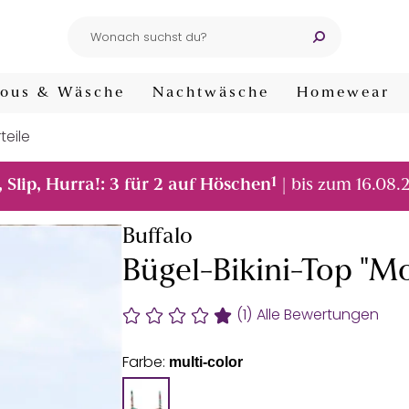
ous & Wäsche
Nachtwäsche
Homewear
teile
1
, Slip, Hurra!: 3 für 2 auf Höschen
| bis zum 16.08.
Buffalo
Bügel-Bikini-Top "M
(1)
Alle Bewertungen
Farbe:
multi-color