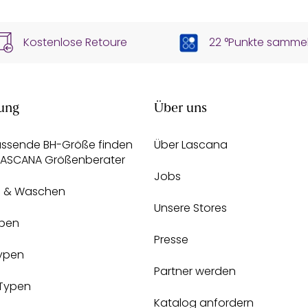
Kostenlose Retoure
22 °Punkte samme
ung
Über uns
assende BH-Größe finden
Über Lascana
 LASCANA Größenberater
Jobs
e & Waschen
Unsere Stores
pen
Presse
Typen
Partner werden
-Typen
Katalog anfordern