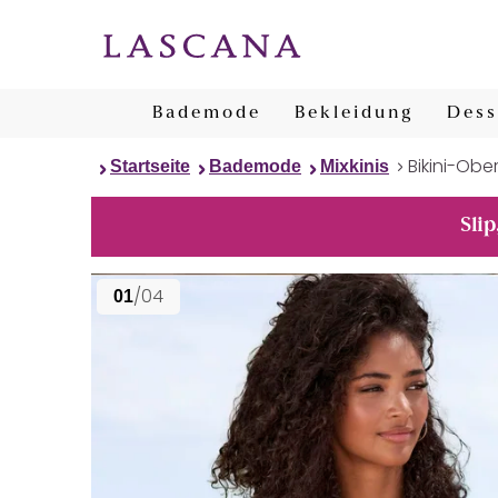
Bademode
Bekleidung
Dess
Bikini-Ober
Startseite
Bademode
Mixkinis
Slip
/04
01