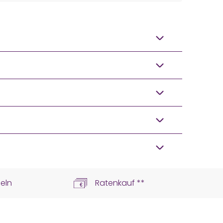
eln
Ratenkauf **