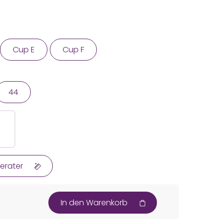
Cup E
Cup F
44
erater
In den Warenkorb