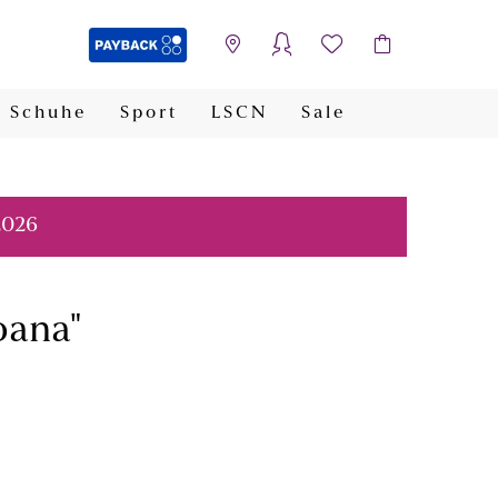
Schuhe
Sport
LSCN
Sale
PAYBACK
2026
oana"