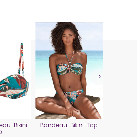
Push-Up
au-Bikini-
Bandeau-Bikini-Top
p