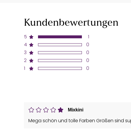
Kundenbewertungen
5
1
4
0
3
0
2
0
1
0
Mixkini
Mega schön und tolle Farben Größen sind su