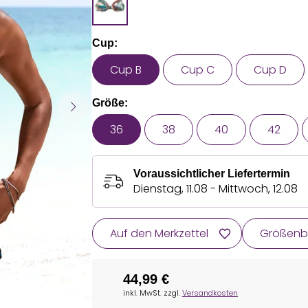
Cup:
Cup B
Cup C
Cup D
Größe:
36
38
40
42
Voraussichtlicher Liefertermin
Dienstag, 11.08 - Mittwoch, 12.08
Auf den Merkzettel
Größenb
44,99 €
inkl. MwSt. zzgl.
Versandkosten