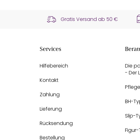
Gratis Versand ab
50 €
Services
Berat
Hilfebereich
Die p
- Der
Kontakt
Pfleg
Zahlung
BH-Ty
Lieferung
Slip-
Rücksendung
Figur
Bestellung