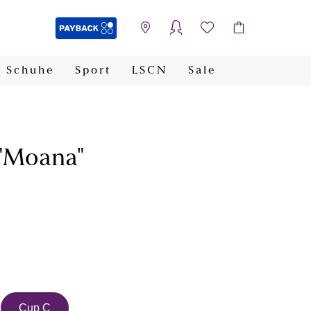
Schuhe
Sport
LSCN
Sale
PAYBACK
 "Moana"
Cup C