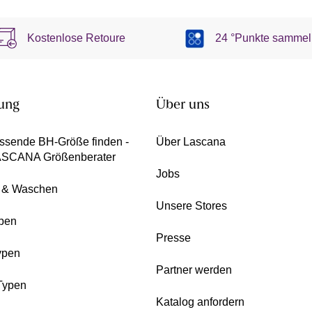
Kostenlose Retoure
24 °Punkte sammel
ung
Über uns
ssende BH-Größe finden -
Über Lascana
ASCANA Größenberater
Jobs
e & Waschen
Unsere Stores
pen
Presse
ypen
Partner werden
Typen
Katalog anfordern