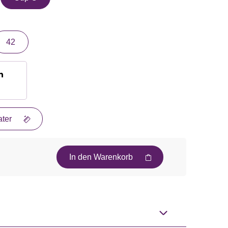
42
n
ter
In den Warenkorb