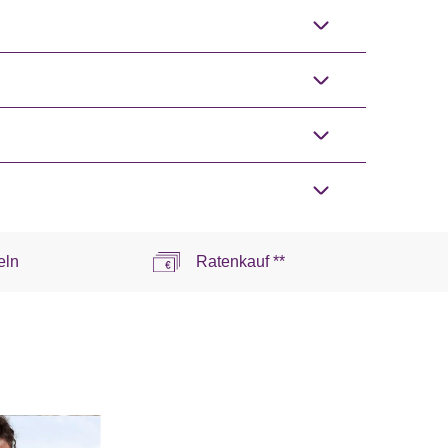
eln
Ratenkauf **