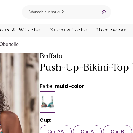
ous & Wäsche
Nachtwäsche
Homewear
-Oberteile
Buffalo
Push-Up-Bikini-Top
multi-color
Farbe:
Cup:
Cup AA
Cup A
Cup B