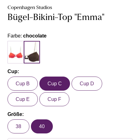
Copenhagen Studios
Bügel-Bikini-Top "Emma"
Farbe:
chocolate
Cup:
Cup B
Cup C
Cup D
Cup E
Cup F
Größe:
38
40