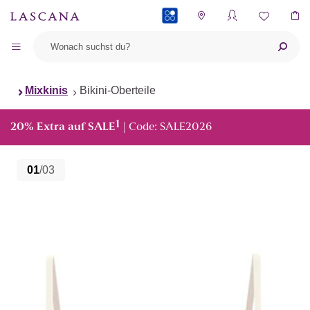
PAYBACK
Mixkinis
Bikini-Oberteile
1
20% Extra auf SALE
| Code: SALE2026
01
/03