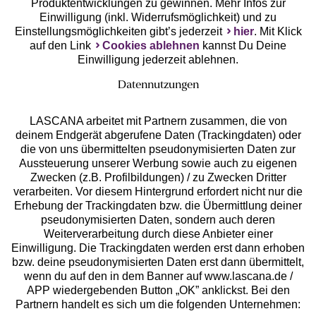
Produktentwicklungen zu gewinnen. Mehr Infos zur
Einwilligung (inkl. Widerrufsmöglichkeit) und zu
Einstellungsmöglichkeiten gibt’s jederzeit
hier
. Mit Klick
auf den Link
Cookies ablehnen
kannst Du Deine
Einwilligung jederzeit ablehnen.
Datennutzungen
LASCANA arbeitet mit Partnern zusammen, die von
deinem Endgerät abgerufene Daten (Trackingdaten) oder
die von uns übermittelten pseudonymisierten Daten zur
Services
Aussteuerung unserer Werbung sowie auch zu eigenen
Zwecken (z.B. Profilbildungen) / zu Zwecken Dritter
Beratung
verarbeiten. Vor diesem Hintergrund erfordert nicht nur die
Erhebung der Trackingdaten bzw. die Übermittlung deiner
pseudonymisierten Daten, sondern auch deren
Über uns
Weiterverarbeitung durch diese Anbieter einer
Einwilligung. Die Trackingdaten werden erst dann erhoben
bzw. deine pseudonymisierten Daten erst dann übermittelt,
Rechtliches
wenn du auf den in dem Banner auf www.lascana.de /
APP wiedergebenden Button „OK” anklickst. Bei den
Partnern handelt es sich um die folgenden Unternehmen: