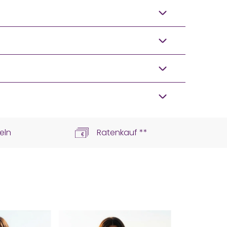
eln
Ratenkauf **