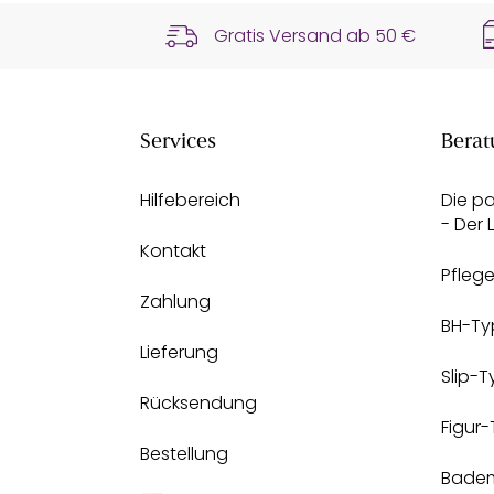
Gratis Versand ab
50 €
Services
Berat
Hilfebereich
Die p
- Der
Kontakt
Pfleg
Zahlung
BH-Ty
Lieferung
Slip-
Rücksendung
Figur
Bestellung
Bade