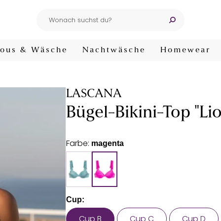
ous & Wäsche
Nachtwäsche
Homewear
LASCANA
Bügel-Bikini-Top "Lio
Farbe:
magenta
Cup:
Cup B
Cup C
Cup D