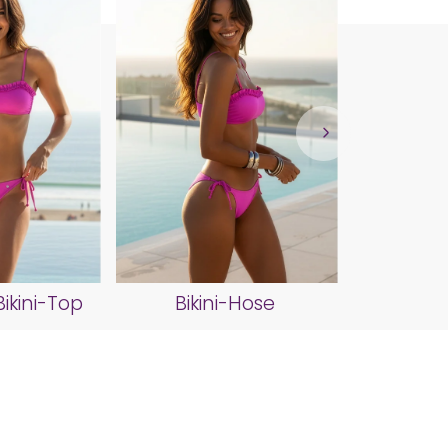
Biki
kini-Top
Bikini-Hose