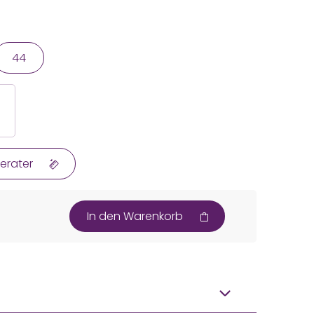
44
erater
In den Warenkorb