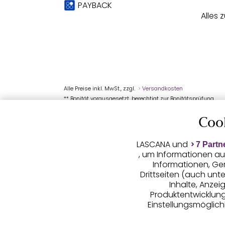
PAYBACK
Alles 
Alle Preise inkl. MwSt., zzgl.
Versandkosten
** Bonität vorausgesetzt, berechtigt zur Bonitätsprüfung
Coo
LASCANA und
7 Partn
, um Informationen au
Informationen, Ge
Drittseiten (auch unt
Inhalte, Anze
Produktentwicklunge
Einstellungsmöglichk