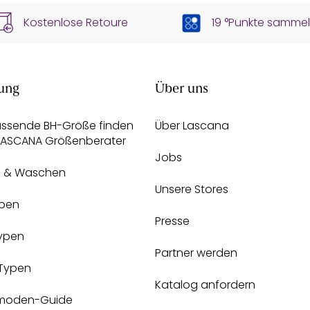
Kostenlose Retoure
19 °Punkte samme
ung
Über uns
assende BH-Größe finden
Über Lascana
 LASCANA Größenberater
Jobs
e & Waschen
Unsere Stores
pen
Presse
Typen
Partner werden
-Typen
Katalog anfordern
moden-Guide