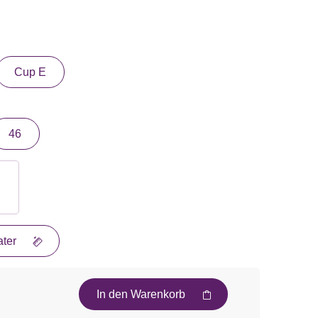
Cup E
46
ter
In den Warenkorb