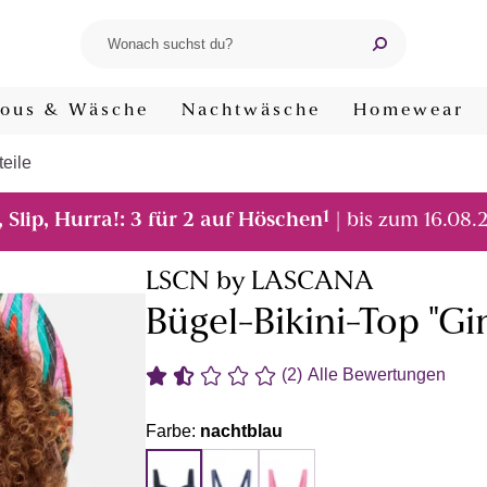
ous & Wäsche
Nachtwäsche
Homewear
teile
1
, Slip, Hurra!: 3 für 2 auf Höschen
| bis zum 16.08.
LSCN by LASCANA
Bügel-Bikini-Top "Gi
(2)
Alle Bewertungen
Farbe:
nachtblau