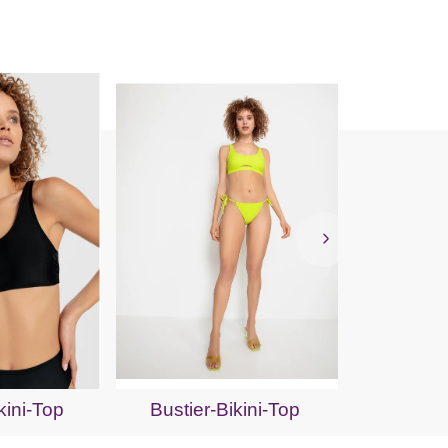
Bügel-
kini-Top
Bustier-Bikini-Top