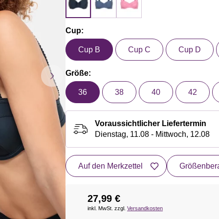
Cup:
Cup B
Cup C
Cup D
Größe:
36
38
40
42
Voraussichtlicher Liefertermin
Dienstag, 11.08 - Mittwoch, 12.08
Auf den Merkzettel
Größenbera
27,99 €
inkl. MwSt. zzgl.
Versandkosten