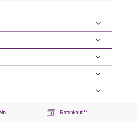
eln
Ratenkauf **