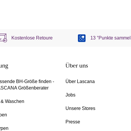
Kostenlose Retoure
13 °Punkte sammel
ung
Über uns
ssende BH-Größe finden -
Über Lascana
ASCANA Größenberater
Jobs
e & Waschen
Unsere Stores
pen
Presse
ypen