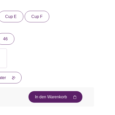
Cup E
Cup F
46
ter
In den Warenkorb