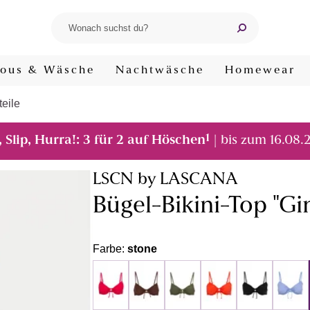
ous & Wäsche
Nachtwäsche
Homewear
teile
1
, Slip, Hurra!: 3 für 2 auf Höschen
| bis zum 16.08.
LSCN by LASCANA
Bügel-Bikini-Top "Gi
Farbe:
stone