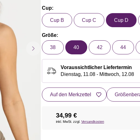
Cup:
Cup B
Cup C
Cup D
Größe:
38
40
42
44
Voraussichtlicher Liefertermin
Dienstag, 11.08 - Mittwoch, 12.08
Auf den Merkzettel
Größenbera
34,99 €
inkl. MwSt. zzgl.
Versandkosten