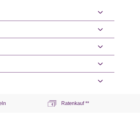
eln
Ratenkauf **