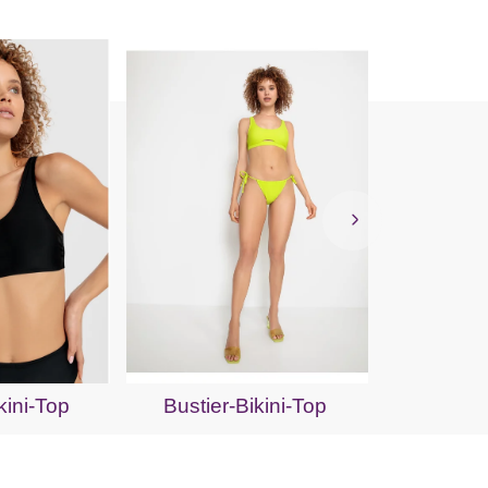
Bügel-
kini-Top
Bustier-Bikini-Top