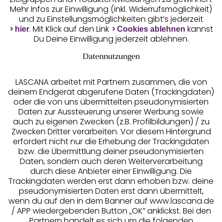
Mehr Infos zur Einwilligung (inkl. Widerrufsmöglichkeit)
und zu Einstellungsmöglichkeiten gibt’s jederzeit
Unsere Apps
. Mit Klick auf den Link
kannst
hier
Cookies ablehnen
Du Deine Einwilligung jederzeit ablehnen.
Datennutzungen
LASCANA arbeitet mit Partnern zusammen, die von
deinem Endgerät abgerufene Daten (Trackingdaten)
oder die von uns übermittelten pseudonymisierten
Daten zur Aussteuerung unserer Werbung sowie
auch zu eigenen Zwecken (z.B. Profilbildungen) / zu
Zwecken Dritter verarbeiten. Vor diesem Hintergrund
erfordert nicht nur die Erhebung der Trackingdaten
Services
bzw. die Übermittlung deiner pseudonymisierten
Daten, sondern auch deren Weiterverarbeitung
durch diese Anbieter einer Einwilligung. Die
Beratung
Trackingdaten werden erst dann erhoben bzw. deine
pseudonymisierten Daten erst dann übermittelt,
Über uns
wenn du auf den in dem Banner auf www.lascana.de
/ APP wiedergebenden Button „OK” anklickst. Bei den
Partnern handelt es sich um die folgenden