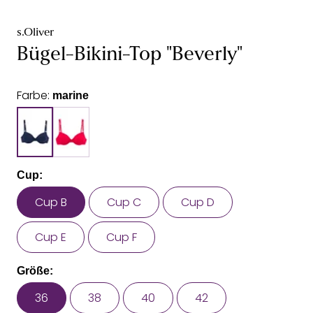
s.Oliver
Bügel-Bikini-Top "Beverly"
Farbe:
marine
Cup:
Cup B
Cup C
Cup D
Cup E
Cup F
Größe:
36
38
40
42