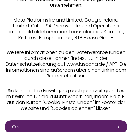
Rechtliches
Unternehmen:
Meta Platforms Ireland Limited, Google Ireland
Limited, Criteo SA, Microsoft Ireland Operations
Limited, TikTok Information Technologies UK Limited,
Pinterest Europe Limited, RTB House GmbH
Alle Preise inkl. MwSt., zzgl.
Versandkosten
** Bonität vorausgesetzt, berechtigt zur Bonitätsprüfung
Weitere Informationen zu den Datenverarbeitungen
durch diese Partner findest Du in der
Datenschutzerklärung auf www.lascana.de / APP. Die
Informationen sind außerdem über einen Link in dem
Banner abrufbar.
Sie können Ihre Einwilligung auch jederzeit grundlos
mit Wirkung für die Zukunft widerrufen, indem Sie z. B.
auf den Button "Cookie-Einstellungen" im Footer der
Website und "Cookies ablehnen" klicken.
O.K.