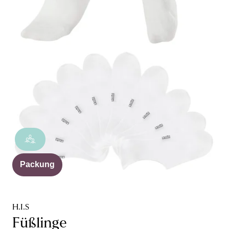
Packung
H.I.S
Füßlinge