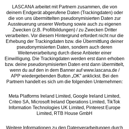
LASCANA arbeitet mit Partnern zusammen, die von
deinem Endgerät abgerufene Daten (Trackingdaten) oder
die von uns übermittelten pseudonymisierten Daten zur
Services
Aussteuerung unserer Werbung sowie auch zu eigenen
Zwecken (z.B. Profilbildungen) / zu Zwecken Dritter
Beratung
verarbeiten. Vor diesem Hintergrund erfordert nicht nur die
Erhebung der Trackingdaten bzw. die Übermittlung deiner
pseudonymisierten Daten, sondern auch deren
Über uns
Weiterverarbeitung durch diese Anbieter einer
Einwilligung. Die Trackingdaten werden erst dann erhoben
bzw. deine pseudonymisierten Daten erst dann übermittelt,
Rechtliches
wenn du auf den in dem Banner auf www.lascana.de /
APP wiedergebenden Button „OK” anklickst. Bei den
Partnern handelt es sich um die folgenden Unternehmen:
Meta Platforms Ireland Limited, Google Ireland Limited,
Criteo SA, Microsoft Ireland Operations Limited, TikTok
Alle Preise inkl. MwSt., zzgl.
Versandkosten
Information Technologies UK Limited, Pinterest Europe
** Bonität vorausgesetzt, berechtigt zur Bonitätsprüfung
Limited, RTB House GmbH
Weitere Informationen zu den Datenverarbeitungen durch