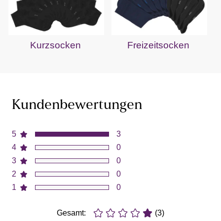
Kurzsocken
Freizeitsocken
Kundenbewertungen
5
3
4
0
3
0
2
0
1
0
Gesamt:
(3)