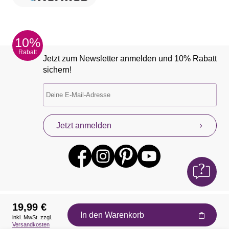
10%
Rabatt
Jetzt zum Newsletter anmelden und 10% Rabatt
sichern!
Jetzt anmelden
19,99 €
In den Warenkorb
inkl. MwSt. zzgl.
Auszeichnungen
Versandkosten