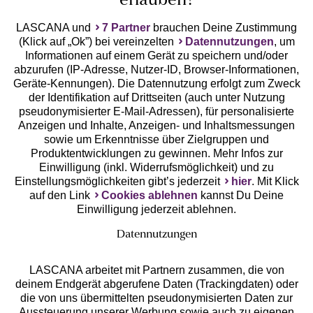
erlauben?
LASCANA und
7 Partner
brauchen Deine Zustimmung
(Klick auf „Ok”) bei vereinzelten
Datennutzungen
, um
Informationen auf einem Gerät zu speichern und/oder
abzurufen (IP-Adresse, Nutzer-ID, Browser-Informationen,
Geräte-Kennungen). Die Datennutzung erfolgt zum Zweck
der Identifikation auf Drittseiten (auch unter Nutzung
Gratis Versand ab
50 €
pseudonymisierter E-Mail-Adressen), für personalisierte
Anzeigen und Inhalte, Anzeigen- und Inhaltsmessungen
sowie um Erkenntnisse über Zielgruppen und
Kostenlose Retoure
Produktentwicklungen zu gewinnen. Mehr Infos zur
Einwilligung (inkl. Widerrufsmöglichkeit) und zu
Einstellungsmöglichkeiten gibt’s jederzeit
hier
. Mit Klick
°Punkte sammeln
auf den Link
Cookies ablehnen
kannst Du Deine
Einwilligung jederzeit ablehnen.
Ratenkauf **
Datennutzungen
LASCANA arbeitet mit Partnern zusammen, die von
deinem Endgerät abgerufene Daten (Trackingdaten) oder
die von uns übermittelten pseudonymisierten Daten zur
Services
Aussteuerung unserer Werbung sowie auch zu eigenen