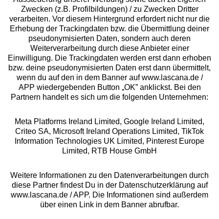
Zwecken (z.B. Profilbildungen) / zu Zwecken Dritter
Beratung
verarbeiten. Vor diesem Hintergrund erfordert nicht nur die
Erhebung der Trackingdaten bzw. die Übermittlung deiner
pseudonymisierten Daten, sondern auch deren
Über uns
Weiterverarbeitung durch diese Anbieter einer
Einwilligung. Die Trackingdaten werden erst dann erhoben
bzw. deine pseudonymisierten Daten erst dann übermittelt,
Rechtliches
wenn du auf den in dem Banner auf www.lascana.de /
APP wiedergebenden Button „OK” anklickst. Bei den
Partnern handelt es sich um die folgenden Unternehmen:
Meta Platforms Ireland Limited, Google Ireland Limited,
Criteo SA, Microsoft Ireland Operations Limited, TikTok
Alle Preise inkl. MwSt., zzgl.
Versandkosten
Information Technologies UK Limited, Pinterest Europe
** Bonität vorausgesetzt, berechtigt zur Bonitätsprüfung
Limited, RTB House GmbH
Weitere Informationen zu den Datenverarbeitungen durch
diese Partner findest Du in der Datenschutzerklärung auf
www.lascana.de / APP. Die Informationen sind außerdem
über einen Link in dem Banner abrufbar.