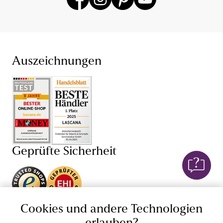
Erfahrungen mit Damenunterwäsche und Dessous,
denn wir wissen, dass Unterwäsche kaufen sehr intim
sein kann. Finde jetzt deine neuen Lieblings-BH und
den dazu passenden Slip – bei unserer Unterwäsche für
Damen sind dir dabei hinsichtlich Farbe, Größe (BH in
großen Größen und ab Cup AA) und Schnitt keine
Auszeichnungen
Grenzen gesetzt. Je nach Anlass bist du so mit einem
Push-up-BH
,
Schalen-BH
,
Bügel-BH
oder
Damenunterhemd perfekt gekleidet und fühlst dich in
deiner Unterwäsche einfach wohl. Auch von unseren
verführerischen Dessous und sexy Lingerie wirst du
begeistert sein: Mit BH,
String
, Body, Corsage und
Negligé von LASCANA und anderen Dessous-Marken
versprühst du stets einen weiblichen Charme. Lass dich
Geprüfte Sicherheit
von Dessous mit edlen
Spitzen-BHs
, Corsagen mit
Spitze oder transparenten Negligés verführen!
Unsere Apps
Cookies und andere Technologien