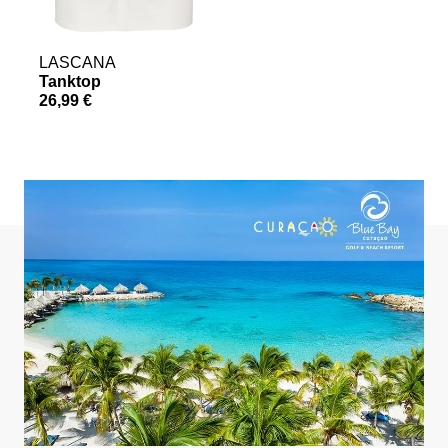
LASCANA
Tanktop
S
26,99 €
a