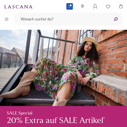
PAYBACK
SALE Special
¹
20% Extra auf SALE Artikel