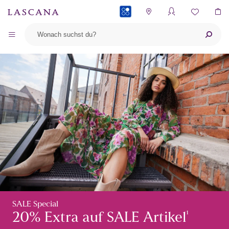
PAYBACK
SALE Special
¹
20% Extra auf SALE Artikel