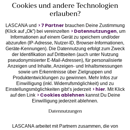
Cookies und andere Technologien
Unsere Apps
erlauben?
7 Partner
LASCANA und
brauchen Deine Zustimmung
Datennutzungen
(Klick auf „Ok”) bei vereinzelten
, um
Informationen auf einem Gerät zu speichern und/oder
abzurufen (IP-Adresse, Nutzer-ID, Browser-Informationen,
Geräte-Kennungen). Die Datennutzung erfolgt zum Zweck
der Identifikation auf Drittseiten (auch unter Nutzung
pseudonymisierter E-Mail-Adressen), für personalisierte
Gratis Versand ab
50 €
Anzeigen und Inhalte, Anzeigen- und Inhaltsmessungen
sowie um Erkenntnisse über Zielgruppen und
Produktentwicklungen zu gewinnen. Mehr Infos zur
Kostenlose Retoure
Einwilligung (inkl. Widerrufsmöglichkeit) und zu
hier
Einstellungsmöglichkeiten gibt’s jederzeit
. Mit Klick
Cookies ablehnen
auf den Link
kannst Du Deine
°Punkte sammeln
Einwilligung jederzeit ablehnen.
Datennutzungen
Ratenkauf **
LASCANA arbeitet mit Partnern zusammen, die von