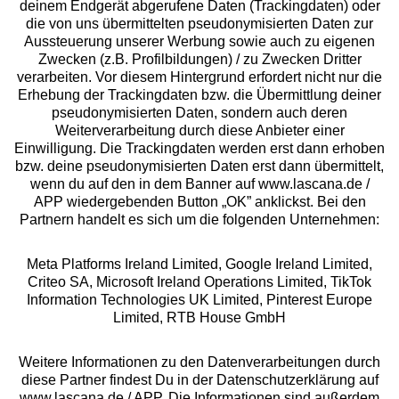
deinem Endgerät abgerufene Daten (Trackingdaten) oder
die von uns übermittelten pseudonymisierten Daten zur
Aussteuerung unserer Werbung sowie auch zu eigenen
Services
Zwecken (z.B. Profilbildungen) / zu Zwecken Dritter
verarbeiten. Vor diesem Hintergrund erfordert nicht nur die
Beratung
Erhebung der Trackingdaten bzw. die Übermittlung deiner
pseudonymisierten Daten, sondern auch deren
Weiterverarbeitung durch diese Anbieter einer
Über uns
Einwilligung. Die Trackingdaten werden erst dann erhoben
bzw. deine pseudonymisierten Daten erst dann übermittelt,
wenn du auf den in dem Banner auf www.lascana.de /
Rechtliches
APP wiedergebenden Button „OK” anklickst. Bei den
Partnern handelt es sich um die folgenden Unternehmen:
Meta Platforms Ireland Limited, Google Ireland Limited,
Criteo SA, Microsoft Ireland Operations Limited, TikTok
Information Technologies UK Limited, Pinterest Europe
Alle Preise inkl. MwSt., zzgl.
Versandkosten
Limited, RTB House GmbH
** Bonität vorausgesetzt, berechtigt zur Bonitätsprüfung
Weitere Informationen zu den Datenverarbeitungen durch
diese Partner findest Du in der Datenschutzerklärung auf
www.lascana.de / APP. Die Informationen sind außerdem