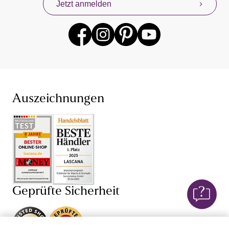
Jetzt anmelden
anderen beliebten Lingerie-Marken gibt es für dich
jederzeit mit neuen Angeboten. Profitiere mit unserem
Konzept „Von Frauen für Frauen“ von unseren eigenen
Erfahrungen mit Damenunterwäsche und Dessous,
denn wir wissen, dass Unterwäsche kaufen sehr intim
sein kann. Finde jetzt deine neuen Lieblings-BH und
den dazu passenden Slip – bei unserer Unterwäsche für
Damen sind dir dabei hinsichtlich Farbe, Größe (BH in
großen Größen und ab Cup AA) und Schnitt keine
Auszeichnungen
Grenzen gesetzt. Je nach Anlass bist du so mit einem
Push-up-BH
,
Schalen-BH
,
Bügel-BH
oder
Damenunterhemd perfekt gekleidet und fühlst dich in
deiner Unterwäsche einfach wohl. Auch von unseren
verführerischen Dessous und sexy Lingerie wirst du
begeistert sein: Mit BH,
String
, Body, Corsage und
Negligé von LASCANA und anderen Dessous-Marken
versprühst du stets einen weiblichen Charme. Lass dich
Geprüfte Sicherheit
von Dessous mit edlen
Spitzen-BHs
, Corsagen mit
Spitze oder transparenten Negligés verführen!