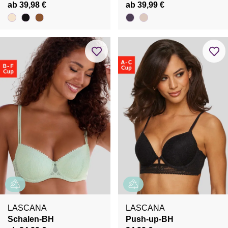
ab 39,98 €
ab 39,99 €
LASCANA
LASCANA
Schalen-BH
Push-up-BH