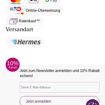
Online-Überweisung
Ratenkauf **
Versandart
10%
Rabatt
Jetzt zum Newsletter anmelden und 10% Rabatt
sichern!
Jetzt anmelden