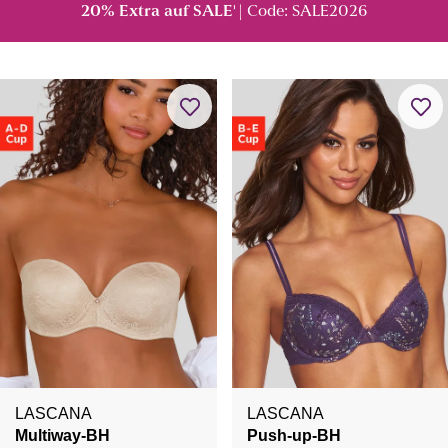
20% Extra auf SALE
| Code: SALE2026
¹
LASCANA
LASCANA
Multiway-BH
Push-up-BH