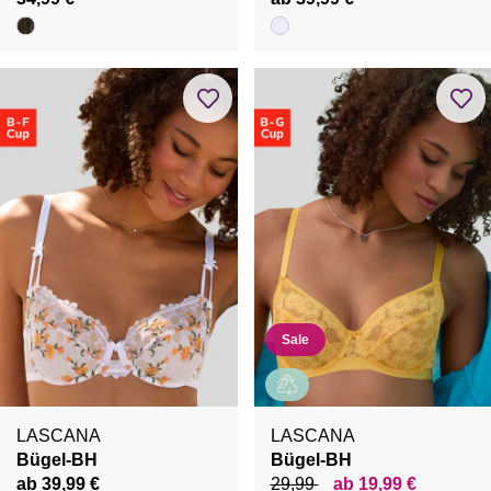
Sale
LASCANA
LASCANA
Bügel-BH
Bügel-BH
ab 39,99 €
29,99
ab 19,99 €