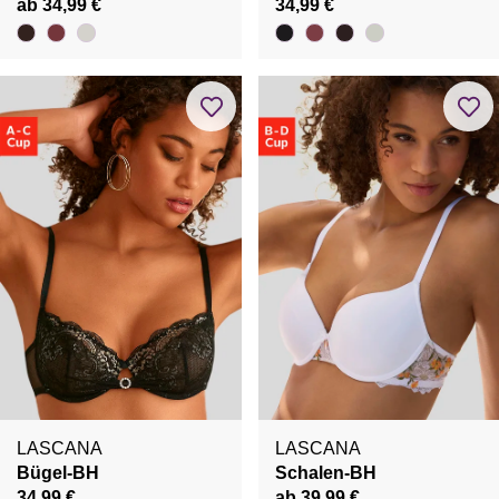
ab 34,99 €
34,99 €
LASCANA
LASCANA
Bügel-BH
Schalen-BH
34,99 €
ab 39,99 €