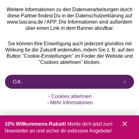
Services
Weitere Informationen zu den Datenverarbeitungen durch
diese Partner findest Du in der Datenschutzerklärung auf
www.lascana.de / APP. Die Informationen sind außerdem
Beratung
über einen Link in dem Banner abrufbar.
Über uns
Sie können Ihre Einwilligung auch jederzeit grundlos mit
Wirkung für die Zukunft widerrufen, indem Sie z. B. auf den
Button "Cookie-Einstellungen" im Footer der Website und
Rechtliches
"Cookies ablehnen" klicken.
O.K.
Cookies ablehnen
Alle Preise inkl. MwSt., zzgl.
Versandkosten
Mehr Informationen
** Bonität vorausgesetzt, berechtigt zur Bonitätsprüfung
10% Willkommens-Rabatt!
Melde dich jetzt zum
Newsletter an und sicher dir exklusive Angebote!