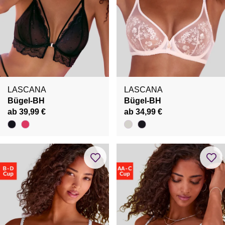
LASCANA
LASCANA
Bügel-BH
Bügel-BH
ab 39,99 €
ab 34,99 €