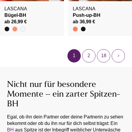
LASCANA
LASCANA
Bügel-BH
Push-up-BH
ab 26,99 €
ab 36,99 €
1
2
18
Nicht nur für besondere
Momente – ein zarter Spitzen-
BH
Egal, ob ihn dein Partner oder deine Partnerin zu sehen
bekommt oder ob du ihn nur für dich selbst trägst: Ein
BH
aus Spitze ist der Inbegriff weiblicher Unterwäsche