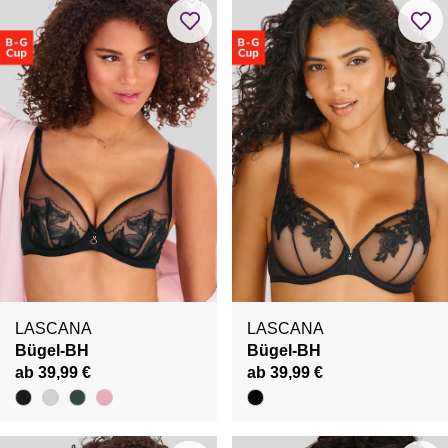
LASCANA
LASCANA
Bügel-BH
Bügel-BH
ab 39,99 €
ab 39,99 €