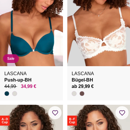
Sale
LASCANA
LASCANA
Push-up-BH
Bügel-BH
44,99
34,99 €
ab 29,99 €