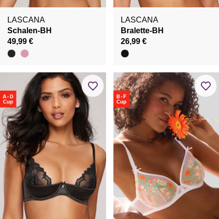
LASCANA
LASCANA
Schalen-BH
Bralette-BH
49,99 €
26,99 €