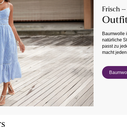
Frisch –
Outfi
Baumwolle is
natürliche S
passt zu je
macht jeden
Baumwol
rs