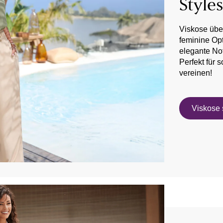
Style
Viskose über
feminine Opti
elegante No
Perfekt für 
vereinen!
Viskose