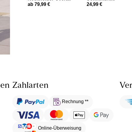
ab 79,99 €
24,99 €
len
Zahlarten
Ver
Rechnung **
Online-Überweisung