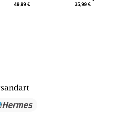
49,99 €
35,99 €
sandart