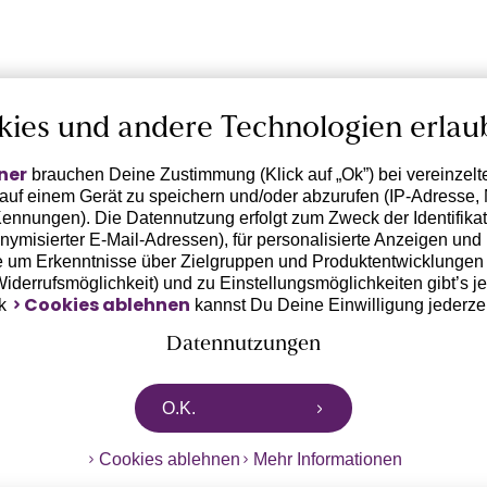
kies und andere Technologien erlau
ner
brauchen Deine Zustimmung (Klick auf „Ok”) bei vereinzel
 auf einem Gerät zu speichern und/oder abzurufen (IP-Adresse, 
ennungen). Die Datennutzung erfolgt zum Zweck der Identifikati
ymisierter E-Mail-Adressen), für personalisierte Anzeigen und 
 um Erkenntnisse über Zielgruppen und Produktentwicklungen 
 Widerrufsmöglichkeit) und zu Einstellungsmöglichkeiten gibt’s j
Cookies ablehnen
nk
kannst Du Deine Einwilligung jederze
Datennutzungen
rtnern zusammen, die von deinem Endgerät abgerufene Daten 
O.K.
n pseudonymisierten Daten zur Aussteuerung unserer Werbung 
dungen) / zu Zwecken Dritter verarbeiten. Vor diesem Hintergrund
Cookies ablehnen
Mehr Informationen
ngdaten bzw. die Übermittlung deiner pseudonymisierten Daten