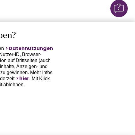
ben?
Datennutzungen
ten
Nutzer-ID, Browser-
on auf Drittseiten (auch
Inhalte, Anzeigen- und
zu gewinnen. Mehr Infos
hier
ederzeit
. Mit Klick
it ablehnen.
(Trackingdaten) oder die
sowie auch zu eigenen
 erfordert nicht nur die
, sondern auch deren