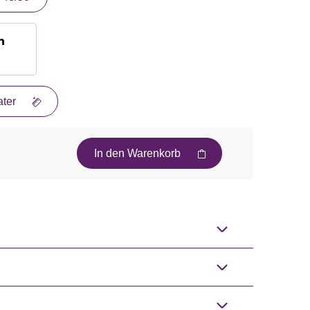
n
ter
In den Warenkorb