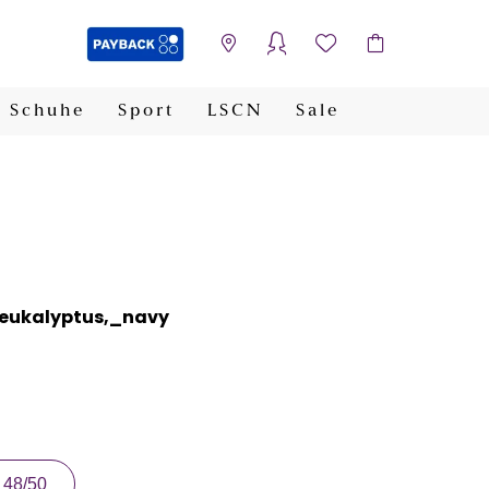
Schuhe
Sport
LSCN
Sale
PAYBACK
_eukalyptus,_navy
48/50