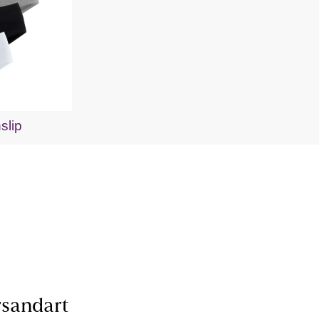
nslip
sandart