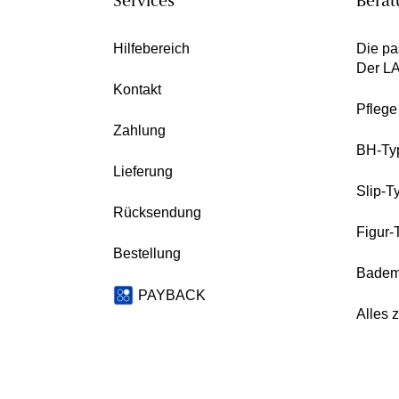
Services
Berat
Hilfebereich
Die pa
Der L
Kontakt
Pfleg
Zahlung
BH-Ty
Lieferung
Slip-T
Rücksendung
Figur-
Bestellung
Badem
PAYBACK
Alles 