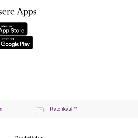
sere Apps
n
Ratenkauf **