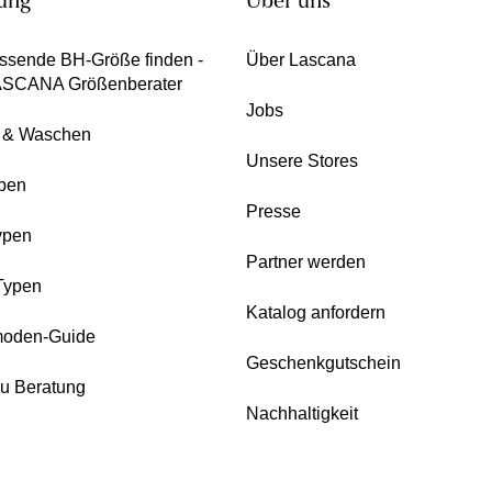
ung
Über uns
ssende BH-Größe finden -
Über Lascana
ASCANA Größenberater
Jobs
e & Waschen
Unsere Stores
pen
Presse
ypen
Partner werden
Typen
Katalog anfordern
oden-Guide
Geschenkgutschein
zu Beratung
Nachhaltigkeit