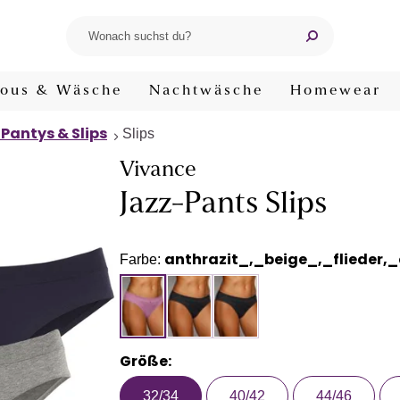
ous & Wäsche
Nachtwäsche
Homewear
 Pantys & Slips
Slips
Vivance
Jazz-Pants Slips
anthrazit_,_beige_,_flieder,
Farbe:
Größe:
32/34
40/42
44/46