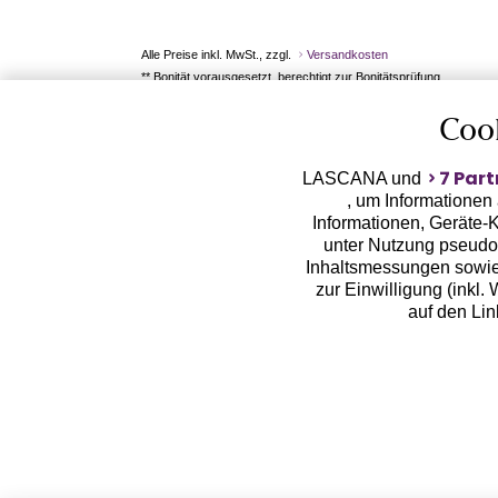
Alle Preise inkl. MwSt., zzgl.
Versandkosten
** Bonität vorausgesetzt, berechtigt zur Bonitätsprüfung
Coo
7 Part
LASCANA und
, um Informationen
Informationen, Geräte-K
unter Nutzung pseudon
Inhaltsmessungen sowie
zur Einwilligung (inkl.
auf den Li
LASCANA arbeitet mit Pa
von uns übermittelte
Zwecken (z.B. Profilbil
Erhebung der Tracki