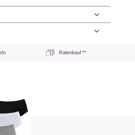
eln
Ratenkauf **