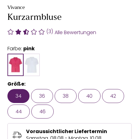
Vivance
Kurzarmbluse
(3)
Alle Bewertungen
Farbe:
pink
Größe:
34
36
38
40
42
44
46
Voraussichtlicher Liefertermin
Samstag, 08.08 - Montag, 10.08