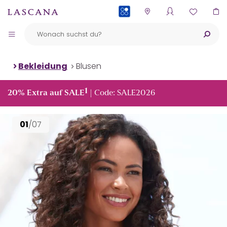
PAYBACK
Bekleidung
Blusen
1
20% Extra auf SALE
| Code: SALE2026
01
/07