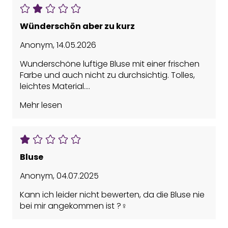
Wünderschön aber zu kurz
Anonym
,
14.05.2026
Wunderschöne luftige Bluse mit einer frischen
Farbe und auch nicht zu durchsichtig. Tolles,
leichtes Material.
Leider 20 cm zu kurz. Das Bild führt hier in die Irre.
Mehr lesen
Ich habe Gr 40 und bei jedem Mal Arm heben
war mein ganzer Bauch sichtbar... sooo
schade. Wäre die Bluse 20 cm länger, würde ich
sie mir sofort bestellen und gerne
weiterempfehlen aber so leider nicht.
Bluse
Bauchfrei für kurvige Frauen ist eben nicht so
vorteilhaft.
Anonym
,
04.07.2025
Kann ich leider nicht bewerten, da die Bluse nie
bei mir angekommen ist ?‍♀️