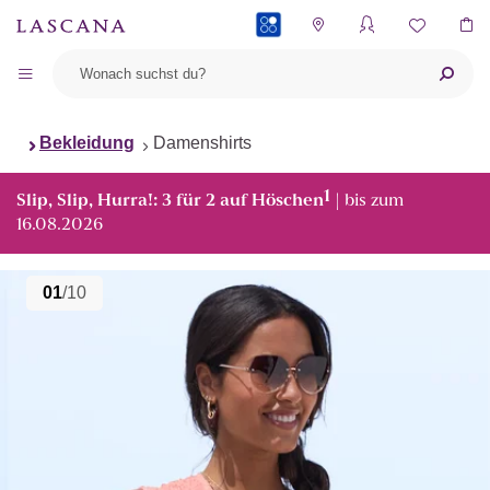
PAYBACK
Bekleidung
Damenshirts
1
Slip, Slip, Hurra!: 3 für 2 auf Höschen
| bis zum
16.08.2026
01
/10