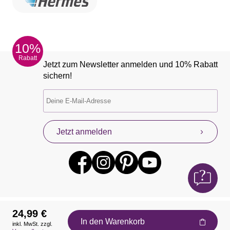
10%
Rabatt
Jetzt zum Newsletter anmelden und 10% Rabatt
sichern!
Jetzt anmelden
24,99 €
In den Warenkorb
inkl. MwSt. zzgl.
Auszeichnungen