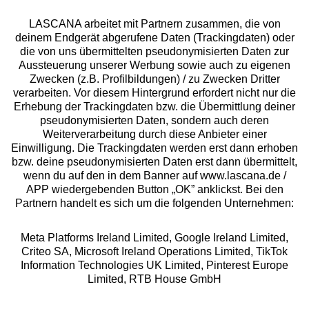
LASCANA arbeitet mit Partnern zusammen, die von
deinem Endgerät abgerufene Daten (Trackingdaten) oder
die von uns übermittelten pseudonymisierten Daten zur
Services
Aussteuerung unserer Werbung sowie auch zu eigenen
Zwecken (z.B. Profilbildungen) / zu Zwecken Dritter
Beratung
verarbeiten. Vor diesem Hintergrund erfordert nicht nur die
Erhebung der Trackingdaten bzw. die Übermittlung deiner
pseudonymisierten Daten, sondern auch deren
Über uns
Weiterverarbeitung durch diese Anbieter einer
Einwilligung. Die Trackingdaten werden erst dann erhoben
bzw. deine pseudonymisierten Daten erst dann übermittelt,
Rechtliches
wenn du auf den in dem Banner auf www.lascana.de /
APP wiedergebenden Button „OK” anklickst. Bei den
Partnern handelt es sich um die folgenden Unternehmen:
Meta Platforms Ireland Limited, Google Ireland Limited,
Criteo SA, Microsoft Ireland Operations Limited, TikTok
Alle Preise inkl. MwSt., zzgl.
Versandkosten
Information Technologies UK Limited, Pinterest Europe
** Bonität vorausgesetzt, berechtigt zur Bonitätsprüfung
Limited, RTB House GmbH