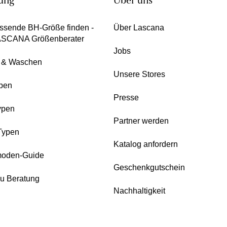
ung
Über uns
ssende BH-Größe finden -
Über Lascana
ASCANA Größenberater
Jobs
e & Waschen
Unsere Stores
pen
Presse
ypen
Partner werden
Typen
Katalog anfordern
oden-Guide
Geschenkgutschein
zu Beratung
Nachhaltigkeit