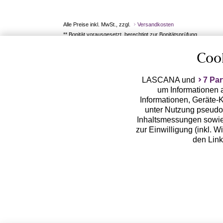
Alle Preise inkl. MwSt., zzgl.
Versandkosten
** Bonität vorausgesetzt, berechtigt zur Bonitätsprüfung
Coo
LASCANA und
7 Par
um Informationen a
Informationen, Geräte-K
unter Nutzung pseudon
Inhaltsmessungen sowie
zur Einwilligung (inkl. W
den Lin
LASCANA arbeitet mit Pa
von uns übermittelte
Zwecken (z.B. Profilbil
Erhebung der Tracki