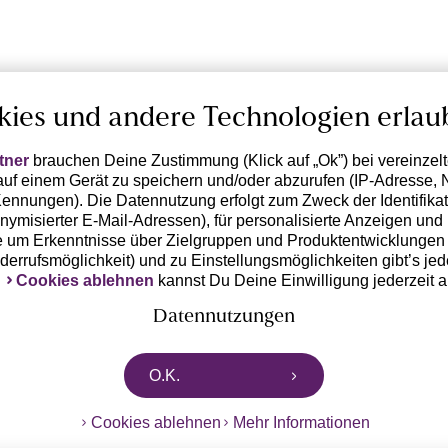
kies und andere Technologien erlau
tner
brauchen Deine Zustimmung (Klick auf „Ok”) bei vereinzel
uf einem Gerät zu speichern und/oder abzurufen (IP-Adresse, 
ennungen). Die Datennutzung erfolgt zum Zweck der Identifikati
ymisierter E-Mail-Adressen), für personalisierte Anzeigen und 
 um Erkenntnisse über Zielgruppen und Produktentwicklungen 
iderrufsmöglichkeit) und zu Einstellungsmöglichkeiten gibt’s jed
k
Cookies ablehnen
kannst Du Deine Einwilligung jederzeit 
Datennutzungen
rtnern zusammen, die von deinem Endgerät abgerufene Daten 
O.K.
n pseudonymisierten Daten zur Aussteuerung unserer Werbung 
dungen) / zu Zwecken Dritter verarbeiten. Vor diesem Hintergrund
Cookies ablehnen
Mehr Informationen
ngdaten bzw. die Übermittlung deiner pseudonymisierten Daten