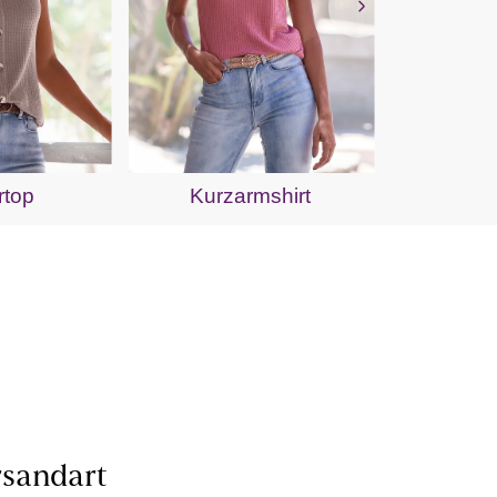
Kurz
rtop
Kurzarmshirt
sandart