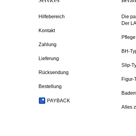
Services
Berat
Hilfebereich
Die pa
Der L
Kontakt
Pfleg
Zahlung
BH-Ty
Lieferung
Slip-T
Rücksendung
Figur-
Bestellung
Badem
PAYBACK
Alles 