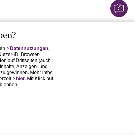
ben?
ten
Datennutzungen
,
Nutzer-ID, Browser-
on auf Drittseiten (auch
Inhalte, Anzeigen- und
zu gewinnen. Mehr Infos
erzeit
hier
. Mit Klick auf
ablehnen.
(Trackingdaten) oder die
sowie auch zu eigenen
 erfordert nicht nur die
, sondern auch deren