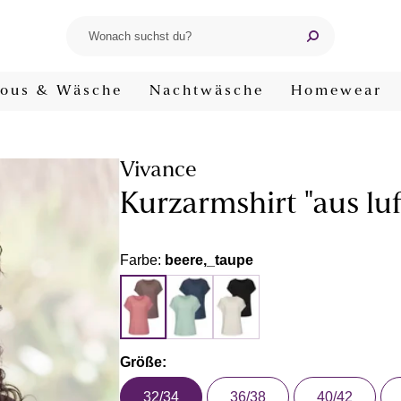
ous & Wäsche
Nachtwäsche
Homewear
Vivance
Kurzarmshirt "aus lu
Farbe:
beere,_taupe
Größe:
32/34
36/38
40/42