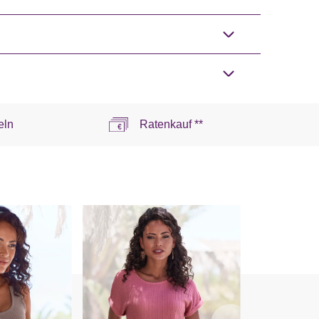
eln
Ratenkauf **