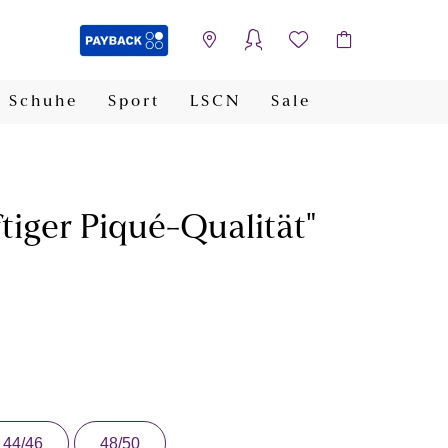
Schuhe
Sport
LSCN
Sale
PAYBACK
ftiger Piqué-Qualität"
44/46
48/50