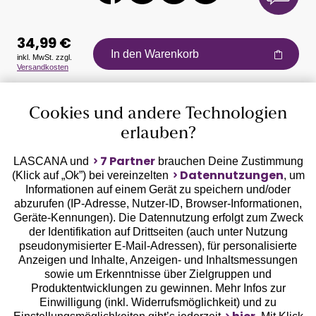
34,99 €
In den Warenkorb
inkl. MwSt. zzgl.
Versandkosten
Auszeichnungen
Cookies und andere Technologien
erlauben?
7 Partner
LASCANA und
brauchen Deine Zustimmung
Datennutzungen
(Klick auf „Ok”) bei vereinzelten
, um
Informationen auf einem Gerät zu speichern und/oder
Geprüfte Sicherheit
abzurufen (IP-Adresse, Nutzer-ID, Browser-Informationen,
Geräte-Kennungen). Die Datennutzung erfolgt zum Zweck
der Identifikation auf Drittseiten (auch unter Nutzung
pseudonymisierter E-Mail-Adressen), für personalisierte
Anzeigen und Inhalte, Anzeigen- und Inhaltsmessungen
sowie um Erkenntnisse über Zielgruppen und
Unsere Apps
Produktentwicklungen zu gewinnen. Mehr Infos zur
Einwilligung (inkl. Widerrufsmöglichkeit) und zu