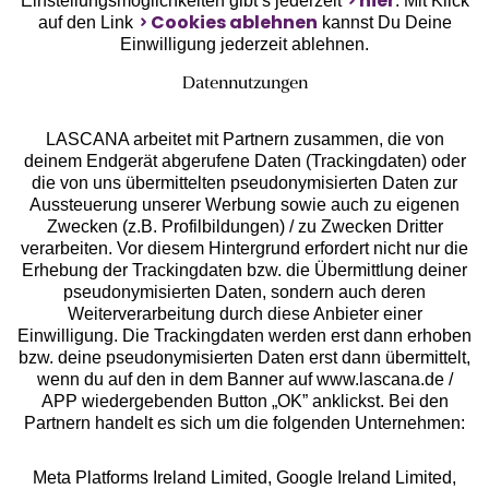
hier
Einstellungsmöglichkeiten gibt’s jederzeit
. Mit Klick
Cookies ablehnen
auf den Link
kannst Du Deine
Einwilligung jederzeit ablehnen.
Datennutzungen
LASCANA arbeitet mit Partnern zusammen, die von
deinem Endgerät abgerufene Daten (Trackingdaten) oder
die von uns übermittelten pseudonymisierten Daten zur
Aussteuerung unserer Werbung sowie auch zu eigenen
Services
Zwecken (z.B. Profilbildungen) / zu Zwecken Dritter
verarbeiten. Vor diesem Hintergrund erfordert nicht nur die
Beratung
Erhebung der Trackingdaten bzw. die Übermittlung deiner
pseudonymisierten Daten, sondern auch deren
Weiterverarbeitung durch diese Anbieter einer
Über uns
Einwilligung. Die Trackingdaten werden erst dann erhoben
bzw. deine pseudonymisierten Daten erst dann übermittelt,
wenn du auf den in dem Banner auf www.lascana.de /
Rechtliches
APP wiedergebenden Button „OK” anklickst. Bei den
Partnern handelt es sich um die folgenden Unternehmen:
Meta Platforms Ireland Limited, Google Ireland Limited,