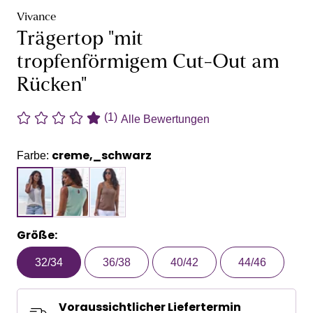
Vivance
Trägertop "mit
tropfenförmigem Cut-Out am
Rücken"
(1)
Alle Bewertungen
creme,_schwarz
Farbe:
Größe:
32/34
36/38
40/42
44/46
Voraussichtlicher Liefertermin