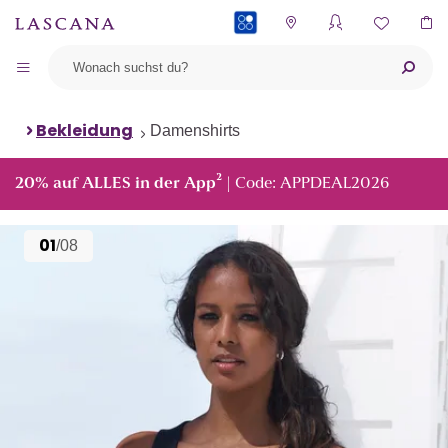
PAYBACK
Bekleidung
Damenshirts
²
20% auf ALLES in der App
| Code: APPDEAL2026
01
/08