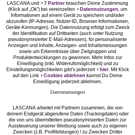
LASCANA und
7 Partner
brauchen Deine Zustimmung
(Klick auf „Ok”) bei vereinzelten
Datennutzungen
, um
Informationen auf einem Gerät zu speichern und/oder
abzurufen (IP-Adresse, Nutzer-ID, Browser-Informationen,
Geräte-Kennungen). Die Datennutzung erfolgt zum Zweck
der Identifikation auf Drittseiten (auch unter Nutzung
Gratis Versand ab
50 €
pseudonymisierter E-Mail-Adressen), für personalisierte
Anzeigen und Inhalte, Anzeigen- und Inhaltsmessungen
sowie um Erkenntnisse über Zielgruppen und
Kostenlose Retoure
Produktentwicklungen zu gewinnen. Mehr Infos zur
Einwilligung (inkl. Widerrufsmöglichkeit) und zu
Einstellungsmöglichkeiten gibt’s jederzeit
hier
. Mit Klick
°Punkte sammeln
auf den Link
Cookies ablehnen
kannst Du Deine
Einwilligung jederzeit ablehnen.
Ratenkauf **
Datennutzungen
LASCANA arbeitet mit Partnern zusammen, die von
deinem Endgerät abgerufene Daten (Trackingdaten) oder
die von uns übermittelten pseudonymisierten Daten zur
Services
Aussteuerung unserer Werbung sowie auch zu eigenen
Zwecken (z.B. Profilbildungen) / zu Zwecken Dritter