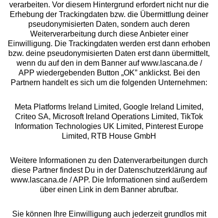
Beratung
verarbeiten. Vor diesem Hintergrund erfordert nicht nur die
Erhebung der Trackingdaten bzw. die Übermittlung deiner
pseudonymisierten Daten, sondern auch deren
Über uns
Weiterverarbeitung durch diese Anbieter einer
Einwilligung. Die Trackingdaten werden erst dann erhoben
bzw. deine pseudonymisierten Daten erst dann übermittelt,
Rechtliches
wenn du auf den in dem Banner auf www.lascana.de /
APP wiedergebenden Button „OK” anklickst. Bei den
Partnern handelt es sich um die folgenden Unternehmen:
Meta Platforms Ireland Limited, Google Ireland Limited,
Criteo SA, Microsoft Ireland Operations Limited, TikTok
Alle Preise inkl. MwSt., zzgl.
Versandkosten
Information Technologies UK Limited, Pinterest Europe
** Bonität vorausgesetzt, berechtigt zur Bonitätsprüfung
Limited, RTB House GmbH
Weitere Informationen zu den Datenverarbeitungen durch
diese Partner findest Du in der Datenschutzerklärung auf
www.lascana.de / APP. Die Informationen sind außerdem
über einen Link in dem Banner abrufbar.
Sie können Ihre Einwilligung auch jederzeit grundlos mit