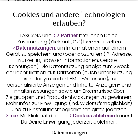
Geprüfte Sicherheit
Cookies und andere Technologien
erlauben?
LASCANA und
brauchen Deine
7 Partner
Unsere Apps
Zustimmung (Klick auf „Ok”) bei vereinzelten
, um Informationen auf einem
Datennutzungen
Gerät zu speichern und/oder abzurufen (IP-Adresse,
Nutzer-ID, Browser-Informationen, Geräte-
Kennungen). Die Datennutzung erfolgt zum Zweck
der Identifikation auf Drittseiten (auch unter Nutzung
pseudonymisierter E-Mail-Adressen), für
personalisierte Anzeigen und Inhalte, Anzeigen- und
Inhaltsmessungen sowie um Erkenntnisse über
Gratis Versand ab
50 €
Zielgruppen und Produktentwicklungen zu gewinnen.
Mehr Infos zur Einwilligung (inkl. Widerrufsmöglichkeit)
und zu Einstellungsmöglichkeiten gibt’s jederzeit
Kostenlose Retoure
. Mit Klick auf den Link
kannst
hier
Cookies ablehnen
Du Deine Einwilligung jederzeit ablehnen.
°Punkte sammeln
Datennutzungen