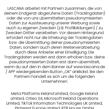
Ratenkauf **
LASCANA arbeitet mit Partnern zusammen, die von
deinem Endgerät abgerufene Daten (Trackingdaten)
oder die von uns übermittelten pseudonymisierten
Daten zur Aussteuerung unserer Werbung sowie
auch zu eigenen Zwecken (z.B. Profilbildungen) / zu
Services
Zwecken Dritter verarbeiten. Vor diesem Hintergrund
erfordert nicht nur die Erhebung der Trackingdaten
bzw. die Übermittlung deiner pseudonymisierten
Beratung
Daten, sondern auch deren Weiterverarbeitung
durch diese Anbieter einer Einwilligung. Die
Trackingdaten werden erst dann erhoben bzw. deine
Über uns
pseudonymisierten Daten erst dann übermittelt,
wenn du auf den in dem Banner auf www.lascana.de
/ APP wiedergebenden Button „OK” anklickst. Bei den
Rechtliches
Partnern handelt es sich um die folgenden
Unternehmen:
Meta Platforms Ireland Limited, Google Ireland
Limited, Criteo SA, Microsoft Ireland Operations
Alle Preise inkl. MwSt., zzgl.
Versandkosten
Limited, TikTok Information Technologies UK Limited,
** Bonität vorausgesetzt, berechtigt zur Bonitätsprüfung
Pinterest Europe Limited, RTB House GmbH