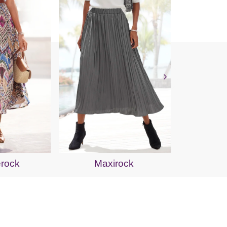
Plis
erock
Maxirock