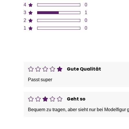
4
0
3
1
2
0
1
0
Gute Qualität
Passt super
Geht so
Bequem zu tragen, aber sieht nur bei Modelfigur gu