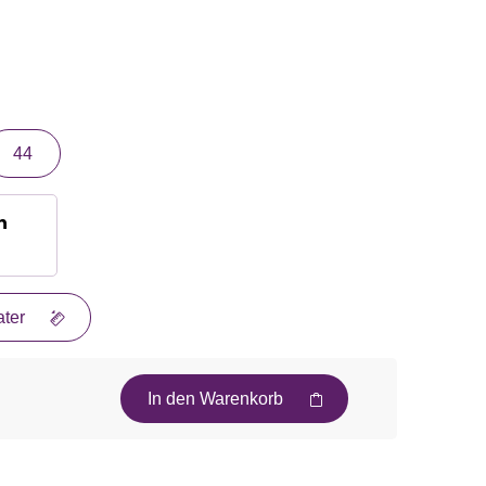
44
n
ter
In den Warenkorb