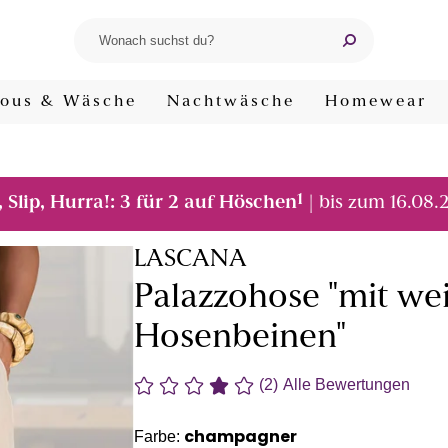
ous & Wäsche
Nachtwäsche
Homewear
1
, Slip, Hurra!: 3 für 2 auf Höschen
| bis zum 16.08.
LASCANA
Palazzohose "mit wei
Hosenbeinen"
(2)
Alle Bewertungen
champagner
Farbe: