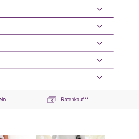
eln
Ratenkauf **